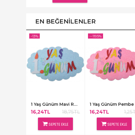
EN BEĞENILENLER
-13%
--1195%
1 Yaş Ayıcıklı Pembe Renk Bardaklar,8 Adet
1 Yaş Günüm Mavi Renk Kapı Süsü,48x30cm
8,75TL
16,24TL
18,75TL
16,24TL
1,25
 EKLE
SEPETE EKLE
SEPETE EKLE