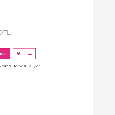
0TL
EKLE
krema
torbası
duylar