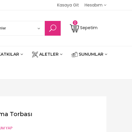
Kasaya Git
Hesabım
0
Sepetim
KATKILAR
ALETLER
SUNUMLAR
ma Torbası
UM YAP