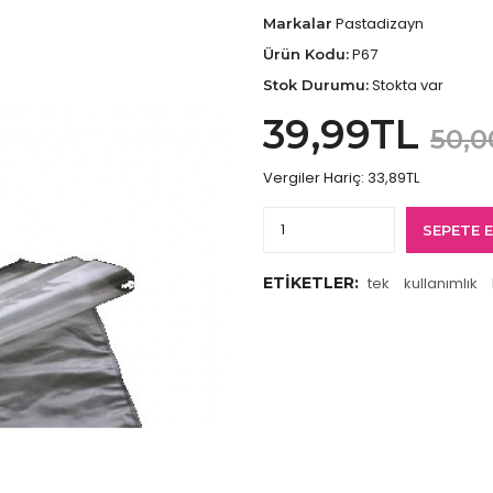
Pastadizayn
Markalar
P67
Ürün Kodu:
Stokta var
Stok Durumu:
39,99TL
50,0
Vergiler Hariç:
33,89TL
SEPETE 
ETIKETLER:
tek
kullanımlık