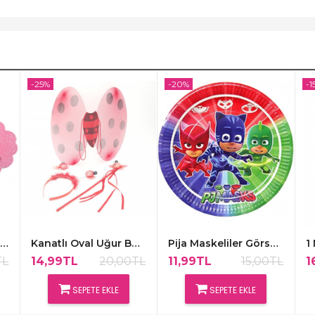
-25%
-20%
-1
1 Yaş Günüm Pembe Renk Kapı Süsü,48x30cm
Kanatlı Oval Uğur Böceği Süsleme Kırmızı
Pija Maskeliler Görselli Kağıt Tabakalar 8 Adet
TL
14,99TL
20,00TL
11,99TL
15,00TL
1
SEPETE EKLE
SEPETE EKLE