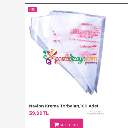
-11%
Naylon Krema Torbaları,100 Adet
39,99TL
45,01TL
SEPETE EKLE