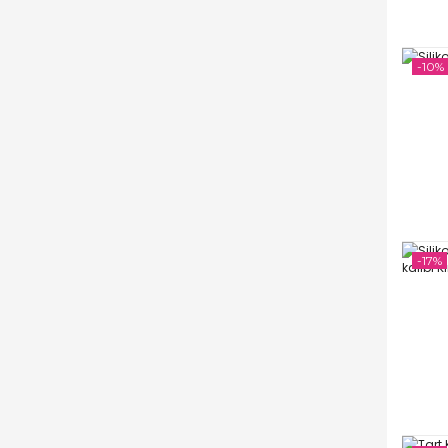
-10%
-17%