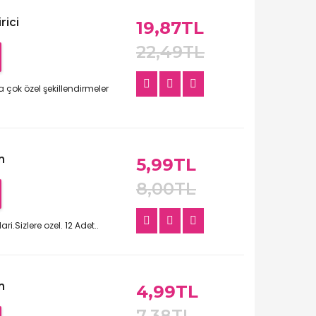
rici
19,87TL
22,49TL
za çok özel şekillendirmeler
m
5,99TL
8,00TL
ri.Sizlere ozel. 12 Adet..
m
4,99TL
7,38TL