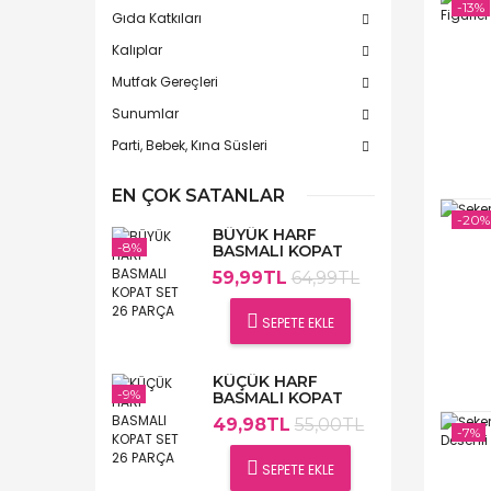
-13%
Gıda Katkıları
Kalıplar
Mutfak Gereçleri
Sunumlar
Parti, Bebek, Kına Süsleri
EN ÇOK SATANLAR
-20%
BÜYÜK HARF
-8%
BASMALI KOPAT
SET 26 PARÇA
59,99TL
64,99TL
SEPETE EKLE
KÜÇÜK HARF
-9%
BASMALI KOPAT
SET 26 PARÇA
49,98TL
55,00TL
-7%
SEPETE EKLE