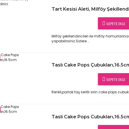
Tart Kesisi Aleti, Milföy Şekillendi
SEPETE EKLE
Milföy şekillendiricileri ile milföy hamurlarını
yapabilirsiniz.Sizlere ..
Taslı Cake Pops Çubukları,16.5c
SEPETE EKLE
Renkli,parlak taş seritli sirin cake pops cubukla
Tasli Cake Pops Cubukları,16.5c