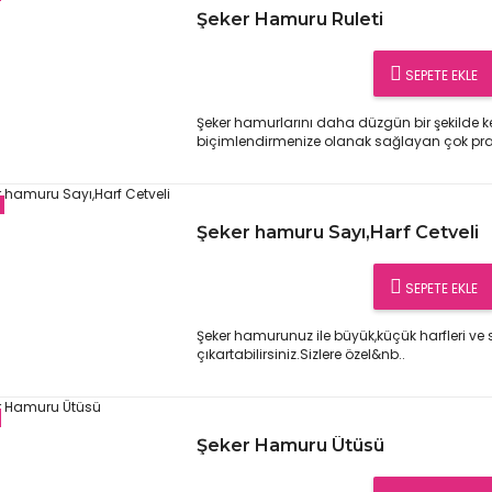
Şeker Hamuru Ruleti
SEPETE EKLE
Şeker hamurlarını daha düzgün bir şekilde 
biçimlendirmenize olanak sağlayan çok prati
Şeker hamuru Sayı,Harf Cetveli
SEPETE EKLE
Şeker hamurunuz ile büyük,küçük harfleri ve s
çıkartabilirsiniz.Sizlere özel&nb..
Şeker Hamuru Ütüsü