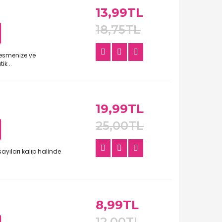
13,99TL
18,75TL
kesmenize ve
k ..
19,99TL
25,00TL
ayıları kalıp halinde
8,99TL
12,00TL