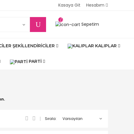
Kasaya Git
Hesabım
Sepetim
ŞEKILLENDIRICILER
KALIPLAR
PARTI
ın.
Sırala: