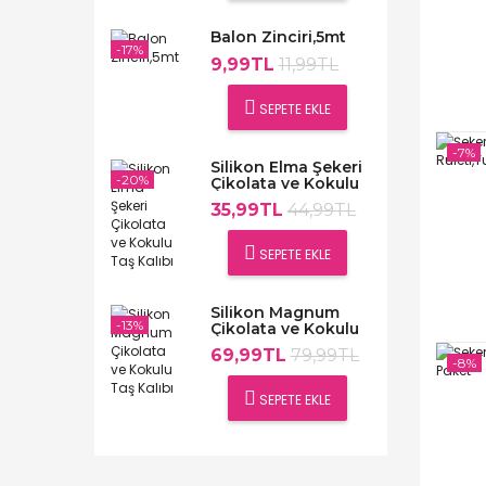
Balon Zinciri,5mt
-17%
9,99TL
11,99TL
SEPETE EKLE
-7%
Silikon Elma Şekeri
-20%
Çikolata ve Kokulu
Taş Kalıbı
35,99TL
44,99TL
SEPETE EKLE
Silikon Magnum
-13%
Çikolata ve Kokulu
Taş Kalıbı
69,99TL
79,99TL
-8%
SEPETE EKLE