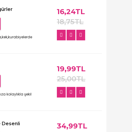
gürler
16,24TL
18,75TL
,kek,kurabiyelerde
19,99TL
25,00TL
za kolaylıkla şekil
 Desenli
34,99TL