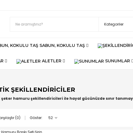
SABUN, KOKULU TAŞ
AR
ALETLER
SUNUMLAR
TIK ŞEKILLENDIRICILER
k şeker hamuru şekillendiricileri ile hayal gücünüzde sınır tanımay
Göster:
rşılaştır (0)