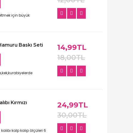
eltmek için büyük
Hamuru Baskı Seti
14,99TL
18,00TL
,kek,kurabiyelerde
lıbı Kırmızı
24,99TL
30,00TL
 kalıbı kalp kalıp ölçüleri 6