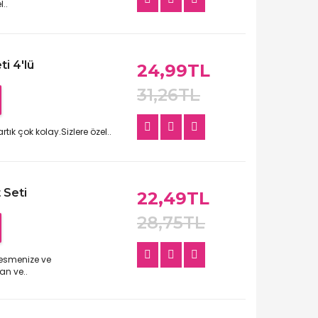
..
i 4'lü
24,99TL
31,26TL
ık çok kolay.Sizlere özel..
 Seti
22,49TL
28,75TL
kesmenize ve
n ve..