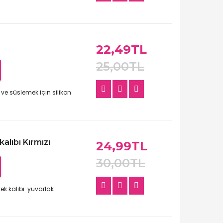
22,49TL
25,00TL
ve süslemek için silikon
alıbı Kırmızı
24,99TL
30,00TL
ek kalıbı. yuvarlak