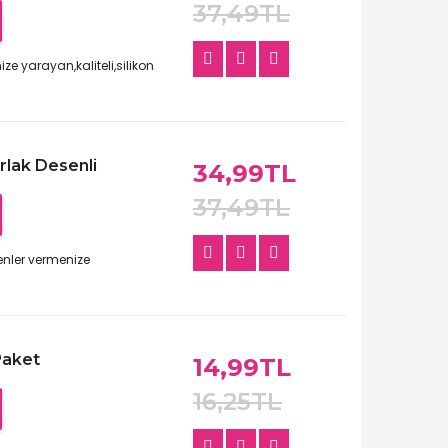
37,49TL
e yarayan,kaliteli,silikon
rlak Desenli
34,99TL
37,49TL
enler vermenize
Paket
14,99TL
16,25TL