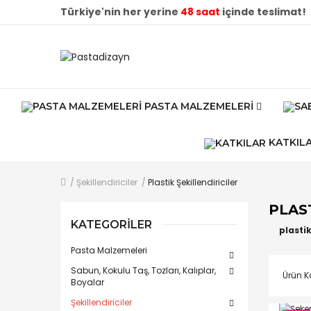
Türkiye'nin her yerine
48 saat
içinde teslimat!
PASTA MALZEMELERI
KATKIL
Şekillendiriciler
Plastik Şekillendiriciler
PLAS
KATEGORILER
plasti
Pasta Malzemeleri
Sabun, Kokulu Taş, Tozları, Kalıplar,
Ürün Ka
Boyalar
Şekillendiriciler