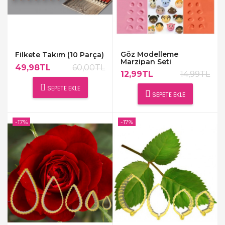
Göz Modelleme
Filkete Takım (10 Parça)
Marzipan Seti
49,98TL
60,00TL
12,99TL
14,99TL
SEPETE EKLE
SEPETE EKLE
-17%
-17%