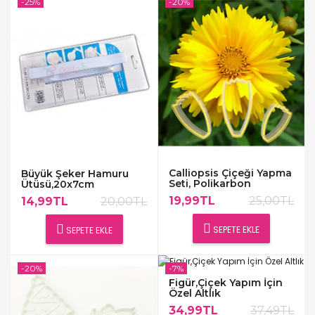
-25%
-20%
Calliopsis Çiçeği Yapma
Büyük Şeker Hamuru
Seti, Polikarbon
Ütüsü,20x7cm
19,99TL
25,00TL
14,99TL
20,00TL
SEPETE EKLE
SEPETE EKLE
-20%
-7%
Figür,Çiçek Yapım İçin
Özel Altlık
34,99TL
37,49TL