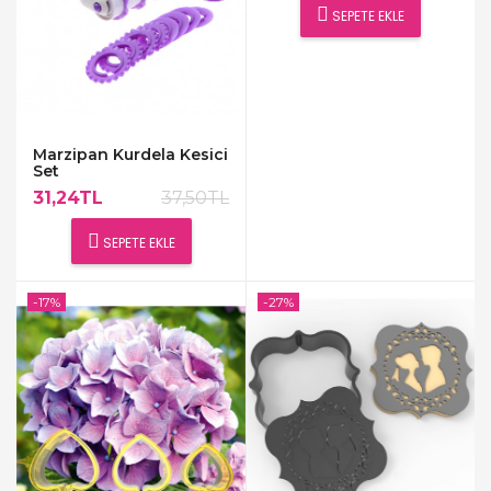
SEPETE EKLE
Marzipan Kurdela Kesici
Set
31,24TL
37,50TL
SEPETE EKLE
-17%
-27%