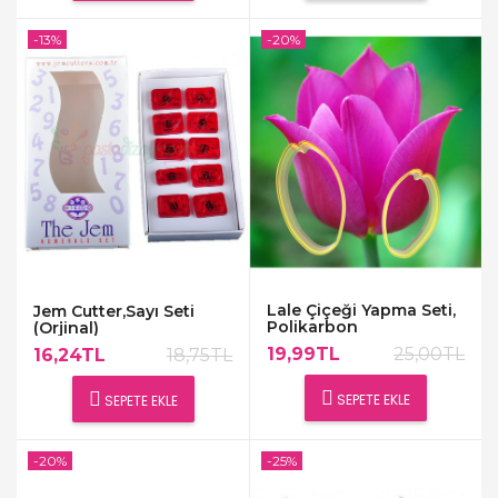
-13%
-20%
Lale Çiçeği Yapma Seti,
Jem Cutter,Sayı Seti
Polikarbon
(Orjinal)
19,99TL
25,00TL
16,24TL
18,75TL
SEPETE EKLE
SEPETE EKLE
-20%
-25%