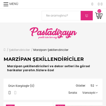
MENÜ
Şekillendiriciler
Marzipan Şekillendiriciler
MARZIPAN ŞEKILLENDIRICILER
Marzipan şekillendiricileri ve dekor setleri ile görsel
harikalar yaratın.Sizlere özel
Göster:
Ürün Karşılaştır (0)
Sırala: