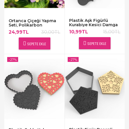
Plastik Aşk Figürlü
Ortanca Çiçeği Yapma
Kurabiye Kesici Damga
Seti, Polikarbon
Seti
10,99TL
15,00TL
24,99TL
30,00TL
SEPETE EKLE
SEPETE EKLE
-27%
-27%