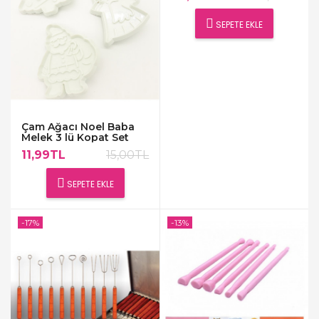
SEPETE EKLE
Çam Ağacı Noel Baba
Melek 3 lü Kopat Set
11,99TL
15,00TL
SEPETE EKLE
-17%
-13%