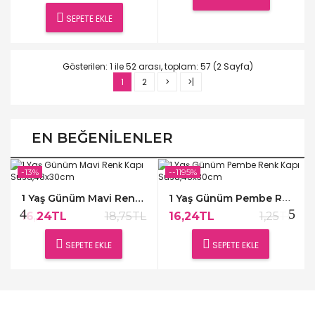
SEPETE EKLE
Gösterilen: 1 ile 52 arası, toplam: 57 (2 Sayfa)
1
2
>
>|
EN BEĞENILENLER
-13%
--1195%
1 Yaş Günüm Mavi Renk Kapı Süsü,48x30cm
1 Yaş Günüm Pembe Renk Kapı Süsü,48x30cm
16,24TL
18,75TL
16,24TL
1,25TL
SEPETE EKLE
SEPETE EKLE