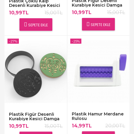
Plastik Figür Desenli
Plastik Çoklu Kalp
Kurabiye Kesici Damga
Desenli Kurabiye Kesici
Seti-2
Damga Seti
10,99TL
15,00TL
10,99TL
15,00TL
SEPETE EKLE
SEPETE EKLE
-27%
-25%
Plastik Hamur Merdane
Plastik Figür Desenli
Rulosu
Kurabiye Kesici Damga
Seti-3
14,99TL
20,00TL
10,99TL
15,00TL