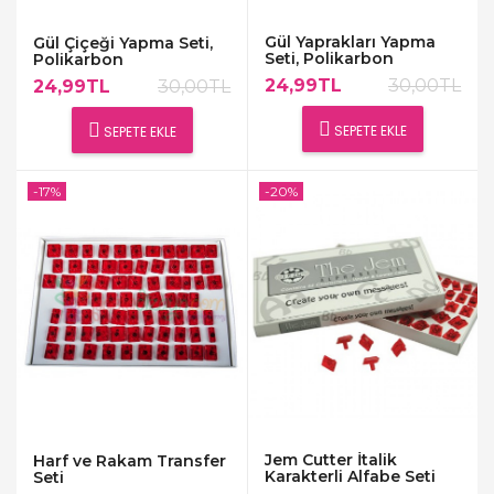
Gül Yaprakları Yapma
Gül Çiçeği Yapma Seti,
Seti, Polikarbon
Polikarbon
24,99TL
30,00TL
24,99TL
30,00TL
SEPETE EKLE
SEPETE EKLE
-17%
-20%
Jem Cutter İtalik
Harf ve Rakam Transfer
Karakterli Alfabe Seti
Seti