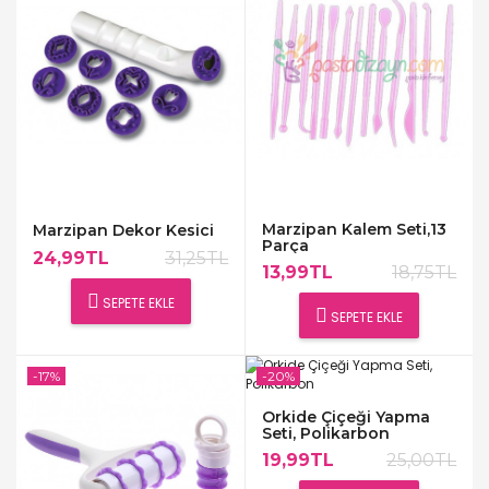
Marzipan Kalem Seti,13
Marzipan Dekor Kesici
Parça
24,99TL
31,25TL
13,99TL
18,75TL
SEPETE EKLE
SEPETE EKLE
-17%
-20%
Orkide Çiçeği Yapma
Seti, Polikarbon
19,99TL
25,00TL