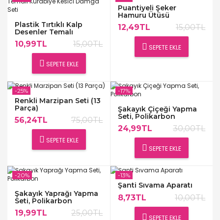
Puantiyeli Şeker
Hamuru Ütüsü
Plastik Tırtıklı Kalp
12,49TL
15,00TL
Desenler Temalı
Kurabiye Kesici Damga
10,99TL
15,00TL
Seti
SEPETE EKLE
SEPETE EKLE
-25%
-17%
Renkli Marzipan Seti (13
Parça)
Şakayık Çiçeği Yapma
Seti, Polikarbon
56,24TL
75,00TL
24,99TL
30,00TL
SEPETE EKLE
SEPETE EKLE
-20%
-13%
Şanti Sıvama Aparatı
Şakayık Yaprağı Yapma
8,73TL
10,00TL
Seti, Polikarbon
19,99TL
25,00TL
SEPETE EKLE