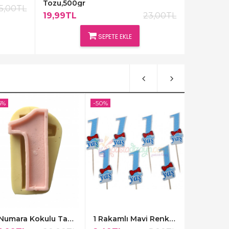
Tozu,500gr
5,00TL
19,99TL
23,00TL
SEPETE EKLE
5%
-50%
-50%
1 Numara Kokulu Tas,Mum Kalibi
1 Rakamlı Mavi Renk Kürdanlar,10 Adet