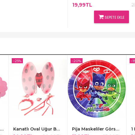
19,99TL
2
SEPETE EKLE
-25%
-20%
-1
1 Yaş Günüm Pembe Renk Kapı Süsü,48x30cm
Kanatlı Oval Uğur Böceği Süsleme Kırmızı
Pija Maskeliler Görselli Kağıt Tabakalar 8 Adet