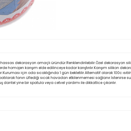
e hassas dekorasyon amaçlı üründür.Renklendirilebilir.Özel dekorasyon siliko
de homojen karışım elde edilinceye kadar karıştırılır.Karışım silikon deko
Kuruması için oda sıcaklığında 1 gün bekletilir.Alternatif olarak 100c ısıtılm
kapatılarak fanın üflediği sıcak havadan etkilenmemesi sağlanır.İstenirse 
 dantel yine bir spatula veya cetvel yardımı ile dikkatlice çıkarılır.