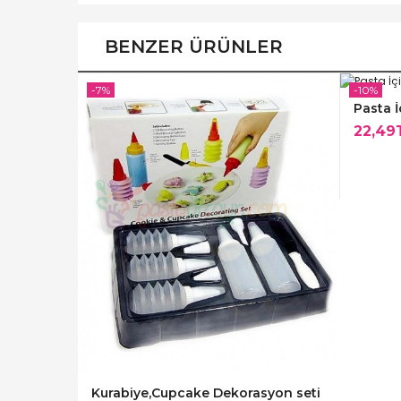
BENZER ÜRÜNLER
-7%
-10%
Pasta İ
22,49
Kurabiye,Cupcake Dekorasyon seti