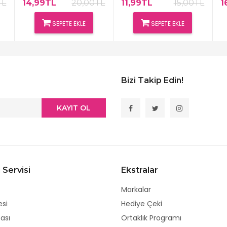
TL
14,99TL
20,00TL
11,99TL
15,00TL
1
SEPETE EKLE
SEPETE EKLE
Bizi Takip Edin!
KAYIT OL
 Servisi
Ekstralar
Markalar
esi
Hediye Çeki
tası
Ortaklık Programı