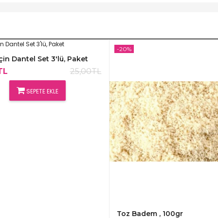
-20%
çin Dantel Set 3'lü, Paket
TL
25,00TL
SEPETE EKLE
Toz Badem , 100gr