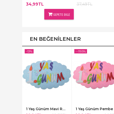
34,99TL
37,49TL
SEPETE EKLE
EN BEĞENILENLER
-13%
--1195%
1 Yaş Ayıcıklı Pembe Renk Bardaklar,8 Adet
1 Yaş Günüm Mavi Renk Kapı Süsü,48x30cm