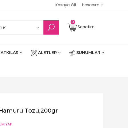
Kasaya Git
Hesabım
0
Sepetim
KATKILAR
ALETLER
SUNUMLAR
 Hamuru Tozu,200gr
UM YAP