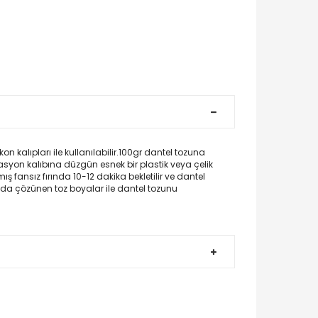
n kalıpları ile kullanılabilir.100gr dantel tozuna
rasyon kalıbına düzgün esnek bir plastik veya çelik
ış fansız fırında 10-12 dakika bekletilir ve dantel
suda çözünen toz boyalar ile dantel tozunu