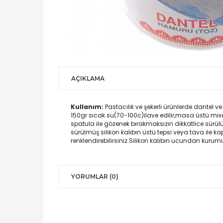
AÇIKLAMA
Kullanım:
Pastacılık ve şekerli ürünlerde dantel v
150gr sıcak su(70-100c)ilave edilir,masa üstü mixer
spatula ile gözenek bırakmaksızın dikkatlice sürülür.
sürülmüş silikon kalıbın üstü tepsi veya tava ile 
renklendirebilirsiniz.Silikon kalıbın ucundan kurumuş
YORUMLAR (0)