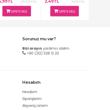
6,99TL
20,00TL
2,49TL
5,00TL
2,49TL
SEPETE EKLE
SEPETE EKLE
SE
Sorunuz mu var?
Bizi arayın
yardımcı olalım.
+90 (212) 528 12 20
Hesabım
Hesabım
Siparişlerim
Alışveriş Listem