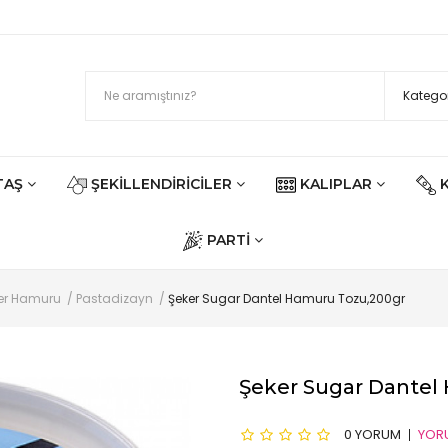
TAŞ
ŞEKILLENDIRICILER
KALIPLAR
PARTI
ker Hamuru
Pastadizayn
Şeker Sugar Dantel Hamuru Tozu,200gr
Şeker Sugar Dantel
0 YORUM
YOR