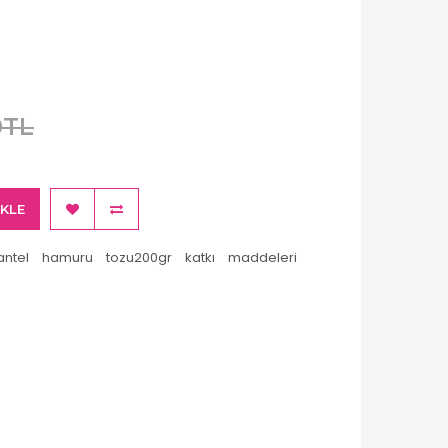
0TL
EKLE
antel
hamuru
tozu200gr
katkı
maddeleri