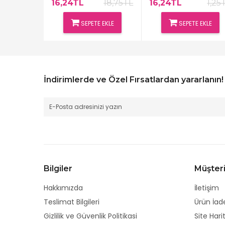
8,75TL
16,24TL
18,75TL
16,24TL
1,25
 EKLE
SEPETE EKLE
SEPETE EKLE
İndirimlerde ve Özel Fırsatlardan yararlanın!
Bilgiler
Müşteri
Hakkımızda
İletişim
Teslimat Bilgileri
Ürün İad
Gizlilik ve Güvenlik Politikasi
Site Hari