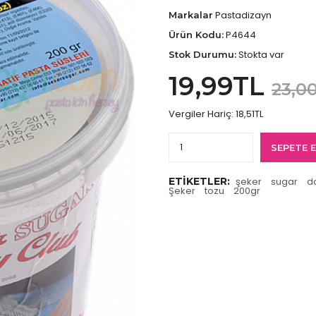
Pastadizayn
Markalar
P4644
Ürün Kodu:
Stokta var
Stok Durumu:
19,99TL
23,0
Vergiler Hariç:
18,51TL
SEPETE 
ETIKETLER:
şeker
sugar
d
Şeker
tozu
200gr