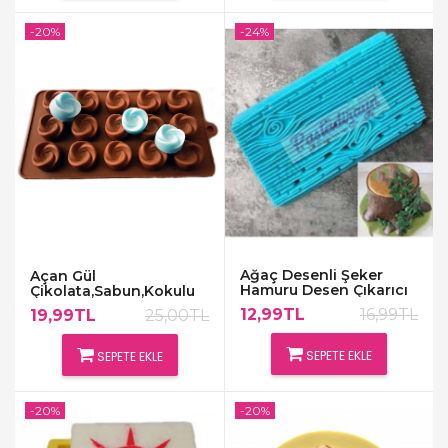
-20%
-24%
Ağaç Desenli Şeker
Açan Gül
Hamuru Desen Çıkarıcı
Çikolata,Sabun,Kokulu
Taş Kalıbı
12,99TL
16,99TL
19,99TL
25,00TL
SEPETE EKLE
SEPETE EKLE
-20%
-20%