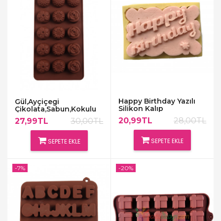
Happy Birthday Yazılı
Gül,Ayçiçegi
Silikon Kalıp
Çikolata,Sabun,Kokulu
Taş Kalıbı
20,99TL
28,00TL
27,99TL
30,00TL
SEPETE EKLE
SEPETE EKLE
-7%
-20%