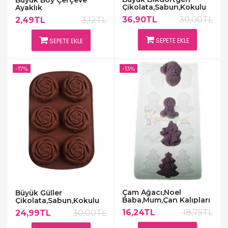
Büyük Boy Çerçeve
Çikolata,Sabun,Kokulu
Ayaklık
Taş Kalıbı
36,90TL
30,00TL
2,49TL
3,12TL
SEPETE EKLE
SEPETE EKLE
-17%
-13%
Çam Ağacı,Noel
Büyük Güller
Baba,Mum,Çan Kalıpları
Çikolata,Sabun,Kokulu
Taş Kalıbı
16,24TL
18,75TL
24,99TL
30,00TL