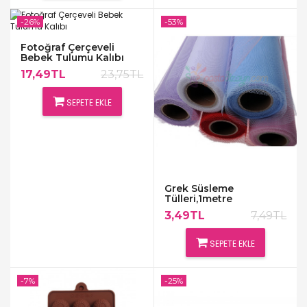
-26%
-53%
Fotoğraf Çerçeveli
Bebek Tulumu Kalıbı
17,49TL
23,75TL
SEPETE EKLE
Grek Süsleme
Tülleri,1metre
3,49TL
7,49TL
SEPETE EKLE
-7%
-25%