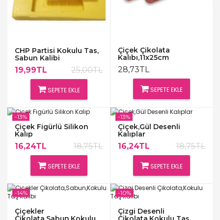
Çiçek Çikolata
CHP Partisi Kokulu Tas,
Kalıbı,11x25cm
Sabun Kalibi
28,73TL
19,99TL
25,00TL
SEPETE EKLE
SEPETE EKLE
-13%
-13%
Çiçek Figürlü Silikon
Çiçek,Gül Desenli
Kalıp
Kalıplar
16,24TL
18,75TL
16,24TL
18,75TL
SEPETE EKLE
SEPETE EKLE
-14%
-10%
Çiçekler
Çizgi Desenli
Çikolata,Sabun,Kokulu
Çikolata,Kokulu Taş