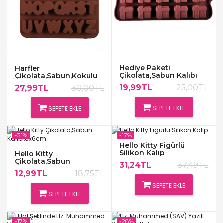
Hediye Paketi
Harfler
Çikolata,Sabun Kalıbı
Çikolata,Sabun,Kokulu
Taş Kalıbı
19,99TL
25,00TL
27,99TL
30,00TL
SEPETE EKLE
SEPETE EKLE
-31%
-17%
Hello Kitty Figürlü
Silikon Kalıp
Hello Kitty
Çikolata,Sabun
31,24TL
37,49TL
Kalıbı,8x6cm
12,99TL
18,75TL
SEPETE EKLE
SEPETE EKLE
-17%
-28%