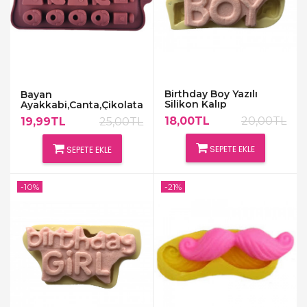
Birthday Boy Yazılı
Bayan
Silikon Kalıp
Ayakkabi,Canta,Çikolata,Sabun
Kalibi
18,00TL
20,00TL
19,99TL
25,00TL
SEPETE EKLE
SEPETE EKLE
-10%
-21%