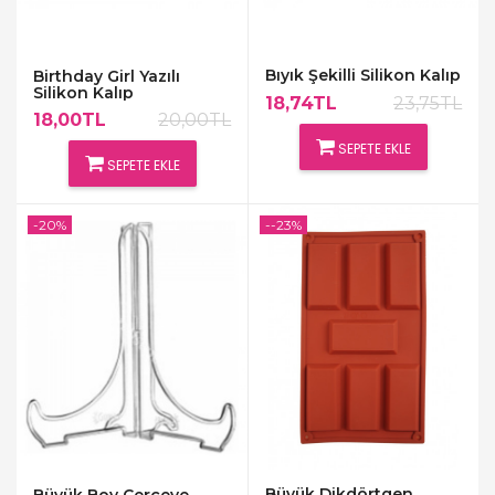
Bıyık Şekilli Silikon Kalıp
Birthday Girl Yazılı
Silikon Kalıp
18,74TL
23,75TL
18,00TL
20,00TL
SEPETE EKLE
SEPETE EKLE
-20%
--23%
Büyük Dikdörtgen