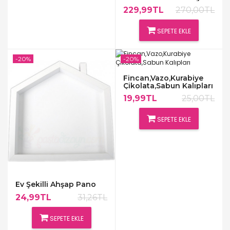
Boy Silikon Çerçeve
229,99TL
270,00TL
Kalıbı
SEPETE EKLE
-20%
-20%
Fincan,Vazo,Kurabiye
Çikolata,Sabun Kalıpları
19,99TL
25,00TL
SEPETE EKLE
Ev Şekilli Ahşap Pano
24,99TL
31,26TL
SEPETE EKLE