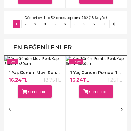
Gösterilen: 1 ile 52 arası, toplam: 782 (16 Sayfa)
1
2
3
4
5
6
7
8
9
>
>|
EN BEĞENILENLER
-13%
--1195%
1 Yaş Günüm Mavi Renk Kapı Süsü,48x30cm
1 Yaş Günüm Pembe Renk Kapı Süsü,48x30cm
16,24TL
18,75TL
16,24TL
1,25TL
SEPETE EKLE
SEPETE EKLE