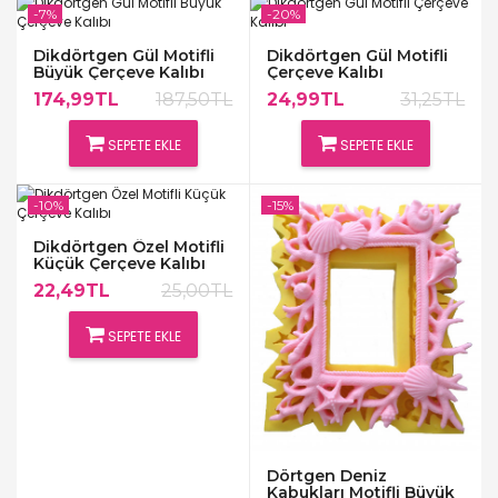
-7%
-20%
Dikdörtgen Gül Motifli
Dikdörtgen Gül Motifli
Büyük Çerçeve Kalıbı
Çerçeve Kalıbı
174,99TL
187,50TL
24,99TL
31,25TL
SEPETE EKLE
SEPETE EKLE
-10%
-15%
Dikdörtgen Özel Motifli
Küçük Çerçeve Kalıbı
22,49TL
25,00TL
SEPETE EKLE
Dörtgen Deniz
Kabukları Motifli Büyük