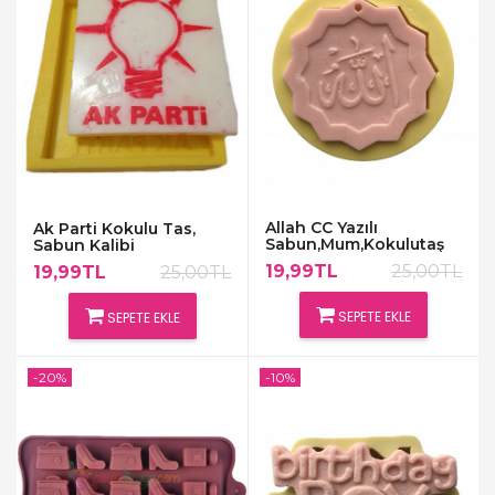
Allah CC Yazılı
Ak Parti Kokulu Tas,
Sabun,Mum,Kokulutaş
Sabun Kalibi
Silikon Kalıp
19,99TL
25,00TL
19,99TL
25,00TL
SEPETE EKLE
SEPETE EKLE
-20%
-10%