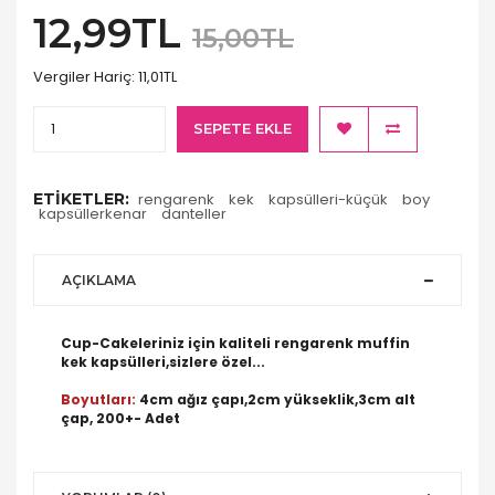
12,99TL
15,00TL
Vergiler Hariç:
11,01TL
SEPETE EKLE
ETIKETLER:
rengarenk
kek
kapsülleri-küçük
boy
kapsüllerkenar
danteller
AÇIKLAMA
Cup-Cakeleriniz için kaliteli rengarenk muffin
kek kapsülleri,sizlere özel...
Boyutları:
4cm ağız çapı,2cm yükseklik,3cm alt
çap, 200+- Adet