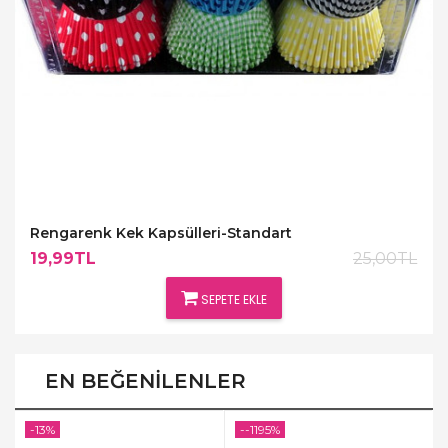
Rengarenk Kek Kapsülleri-Standart
19,99TL
25,00TL
SEPETE EKLE
EN BEĞENILENLER
-13%
--1195%