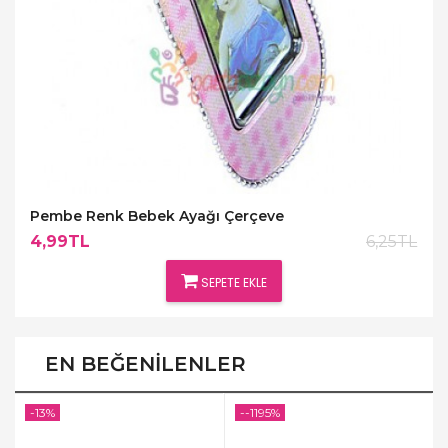
Pembe Renk Bebek Ayağı Çerçeve
4,99TL
6,25TL
SEPETE EKLE
EN BEĞENILENLER
-13%
--1195%