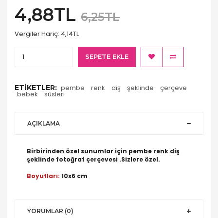
4,88TL
6,25TL
Vergiler Hariç:
4,14TL
SEPETE EKLE
ETIKETLER:
pembe
renk
diş
şeklinde
çerçeve
bebek
süsleri
AÇIKLAMA
Birbirinden özel sunumlar için pembe renk diş
şeklinde fotoğraf çerçevesi .Sizlere özel.
Boyutları:
10x6 cm
YORUMLAR (0)