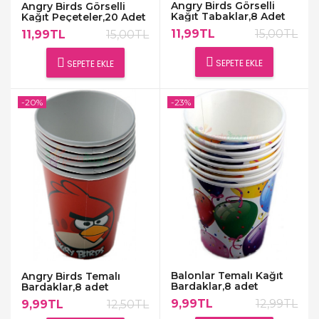
Angry Birds Görselli
Angry Birds Görselli
Kağıt Tabaklar,8 Adet
Kağıt Peçeteler,20 Adet
11,99TL
15,00TL
11,99TL
15,00TL
SEPETE EKLE
SEPETE EKLE
-20%
-23%
Balonlar Temalı Kağıt
Angry Birds Temalı
Bardaklar,8 adet
Bardaklar,8 adet
9,99TL
12,99TL
9,99TL
12,50TL