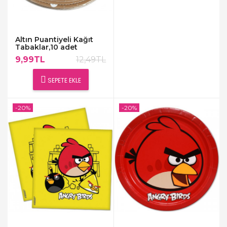
Altın Puantiyeli Kağıt
Tabaklar,10 adet
9,99TL
12,49TL
SEPETE EKLE
-20%
-20%