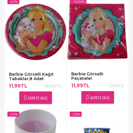
-20%
--1099%
Barbie Görselli
Barbie Görselli Kağıt
Peçeteler
Tabaklar,8 Adet
11,99TL
1,00TL
11,99TL
15,00TL
SEPETE EKLE
SEPETE EKLE
-20%
-20%