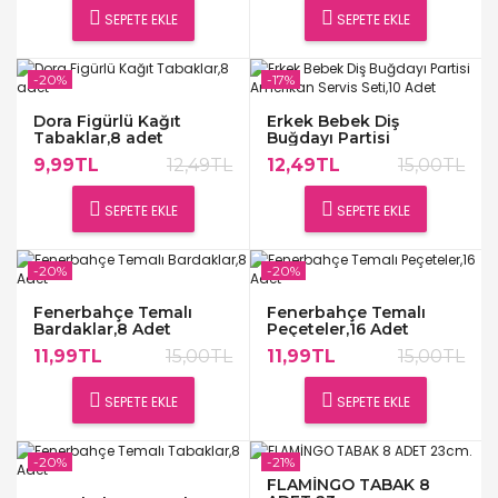
SEPETE EKLE
SEPETE EKLE
-20%
-17%
Dora Figürlü Kağıt
Erkek Bebek Diş
Tabaklar,8 adet
Buğdayı Partisi
Amerikan Servis Seti,10
9,99TL
12,49TL
12,49TL
15,00TL
Adet
SEPETE EKLE
SEPETE EKLE
-20%
-20%
Fenerbahçe Temalı
Fenerbahçe Temalı
Bardaklar,8 Adet
Peçeteler,16 Adet
11,99TL
15,00TL
11,99TL
15,00TL
SEPETE EKLE
SEPETE EKLE
-20%
-21%
FLAMİNGO TABAK 8