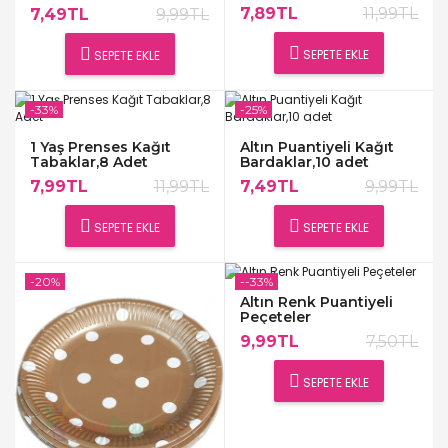
7,89TL
11,99TL
7,49TL
9,99TL
SEPETE EKLE
SEPETE EKLE
-33%
-25%
1 Yaş Prenses Kağıt
Altın Puantiyeli Kağıt
Tabaklar,8 Adet
Bardaklar,10 adet
7,99TL
11,99TL
7,49TL
9,99TL
SEPETE EKLE
SEPETE EKLE
-20%
--33%
Altın Renk Puantiyeli
Peçeteler
9,99TL
7,50TL
SEPETE EKLE