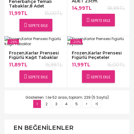
ADET 23cm.
Fenerbahçe Temalı
Tabaklar,8 Adet
14,99TL
18,99TL
11,99TL
15,00TL
SEPETE EKLE
SEPETE EKLE
-26%
-20%
Frozen,Karlar Prensesi
Frozen,Karlar Prensesi
Figürlü Kağıt Tabaklar
Figürlü Peçeteler
11,89TL
15,99TL
11,99TL
15,00TL
SEPETE EKLE
SEPETE EKLE
Gösterilen: 1 ile 52 arası, toplam: 239 (5 Sayfa)
1
2
3
4
5
>
>|
EN BEĞENILENLER