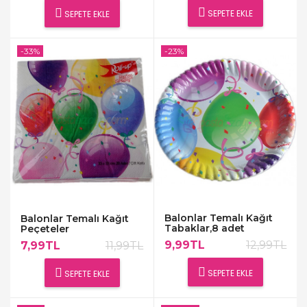
SEPETE EKLE
SEPETE EKLE
-33%
-23%
Balonlar Temalı Kağıt
Balonlar Temalı Kağıt
Tabaklar,8 adet
Peçeteler
9,99TL
12,99TL
7,99TL
11,99TL
SEPETE EKLE
SEPETE EKLE