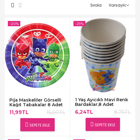
Sırala:
-20%
-29%
1 Yaş Ayıcıklı Mavi Renk
Pija Maskeliler Görselli
Bardaklar,8 Adet
Kağıt Tabakalar 8 Adet
6,24TL
8,75TL
11,99TL
15,00TL
SEPETE EKLE
SEPETE EKLE