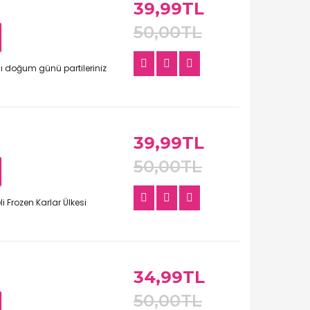
39,99TL
50,00TL
ı doğum günü partileriniz
39,99TL
50,00TL
i Frozen Karlar Ülkesi
34,99TL
50,00TL