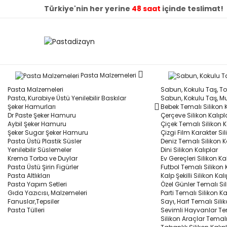
Türkiye'nin her yerine
48 saat
içinde teslimat!
Pasta Malzemeleri
Pasta Malzemeleri
Sabun, Kokulu Taş, Toz
Pasta, Kurabiye Üstü Yenilebilir Baskılar
Sabun, Kokulu Taş, Mu
Şeker Hamurları
Bebek Temalı Silikon K
Dr Paste Şeker Hamuru
Çerçeve Silikon Kalıpl
Aybil Şeker Hamuru
Çiçek Temalı Silikon K
Şeker Sugar Şeker Hamuru
Çizgi Film Karakter Sil
Pasta Üstü Plastik Süsler
Deniz Temalı Silikon K
Yenilebilir Süslemeler
Dini Silikon Kalıplar
Krema Torba ve Duylar
Ev Gereçleri Silikon Ka
Pasta Üstü Şirin Figürler
Futbol Temalı Silikon 
Pasta Altlıkları
Kalp Şekilli Silikon Kal
Pasta Yapım Setleri
Özel Günler Temalı Sil
Gıda Yazıcısı, Malzemeleri
Parti Temalı Silikon Ka
Fanuslar,Tepsiler
Sayı, Harf Temalı Silik
Pasta Tülleri
Sevimli Hayvanlar Tem
Silikon Araçlar Temalı