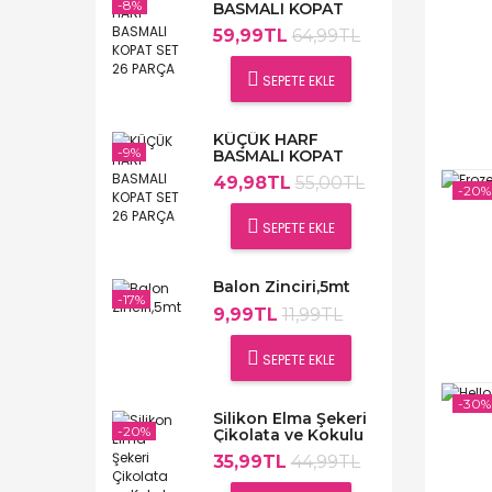
-8%
BASMALI KOPAT
SET 26 PARÇA
59,99TL
64,99TL
SEPETE EKLE
KÜÇÜK HARF
-9%
BASMALI KOPAT
SET 26 PARÇA
49,98TL
55,00TL
-20%
SEPETE EKLE
Balon Zinciri,5mt
-17%
9,99TL
11,99TL
SEPETE EKLE
-30%
Silikon Elma Şekeri
-20%
Çikolata ve Kokulu
Taş Kalıbı
35,99TL
44,99TL