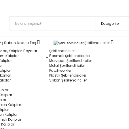
Sabun, Kokulu Taş
Şekillendiriciler
ları, Kalıplar, Boyalar
Şekillendiriciler
m Kalıpları
Basmalı Şekillendiriciler
alıplar
Marzipan Şekillendiriciler
ar
Metal Şekillendiriciler
alıplar
Patchworkler
ikonlar
Plastik Şekillendiriciler
alıplar
Silikon Şekillendiriciler
lıplar
Kalıplar
ıplar
ikon Kalıplar
lıplar
on Kalıplar
alı Kalıplar
 Kalıplar