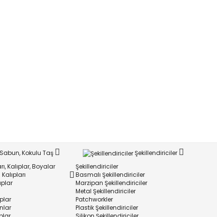
Sabun, Kokulu Taş
Şekillendiriciler
ı, Kalıplar, Boyalar
Şekillendiriciler
Kalıpları
Basmalı Şekillendiriciler
ıplar
Marzipan Şekillendiriciler
Metal Şekillendiriciler
plar
Patchworkler
onlar
Plastik Şekillendiriciler
plar
Silikon Şekillendiriciler