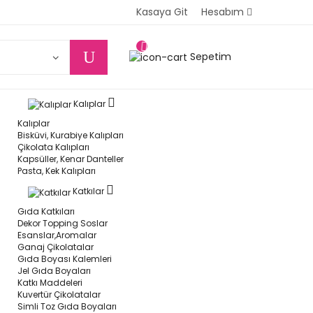
Kasaya Git
Hesabım
Sepetim
Kalıplar
Kalıplar
Bisküvi, Kurabiye Kalıpları
Çikolata Kalıpları
Kapsüller, Kenar Danteller
Pasta, Kek Kalıpları
Katkılar
Gıda Katkıları
Dekor Topping Soslar
Esanslar,Aromalar
Ganaj Çikolatalar
Gıda Boyası Kalemleri
Jel Gıda Boyaları
Katkı Maddeleri
Kuvertür Çikolatalar
Simli Toz Gıda Boyaları