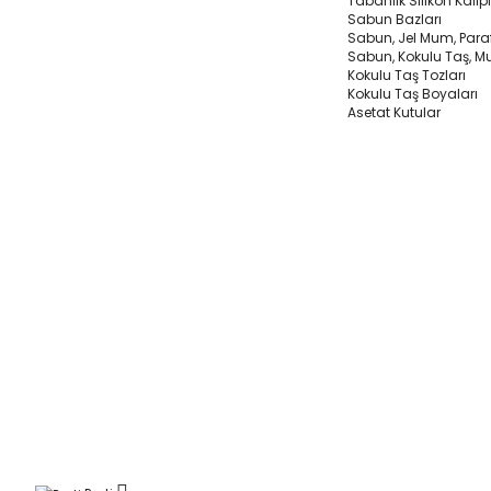
Tabanlık Silikon Kalıp
Sabun Bazları
Sabun, Jel Mum, Paraf
Sabun, Kokulu Taş, M
Kokulu Taş Tozları
Kokulu Taş Boyaları
Asetat Kutular