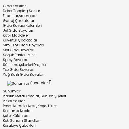
Gıda Katkıları
Dekor Topping Soslar
Esanslar,Aromalar
Ganaj Çikolatalar
Gıda Boyası Kalemleri
Jel Gıda Boyaları
Katkı Maddeleri
Kuvertür Çikolatalar
Simli Toz Gıda Boyaları
Sıvı Gıda Boyaları
Soğuk Pasta Jelleri
Sprey Boyalar
Süsleme Şekerleri,Drajeler
Toz Gıda Boyaları
Yağ Bazlı Gıda Boyaları
Sunumlar
Sunumlar
Plastik, Metal Kovalar, Sunum Şişeleri
Pleksi Yazılar
Poşet, Kurdela, Kese, Keçe, Tüller
Saklama Kapları
Şeker Külahları
Kek, Sunum Standları
Kurabiye Çubukları