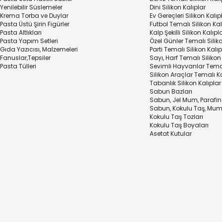
Yenilebilir Süslemeler
Dini Silikon Kalıplar
Krema Torba ve Duylar
Ev Gereçleri Silikon Kalıp
Pasta Üstü Şirin Figürler
Futbol Temalı Silikon Kal
Pasta Altlıkları
Kalp Şekilli Silikon Kalıpl
Pasta Yapım Setleri
Özel Günler Temalı Siliko
Gıda Yazıcısı, Malzemeleri
Parti Temalı Silikon Kalıp
Fanuslar,Tepsiler
Sayı, Harf Temalı Silikon
Pasta Tülleri
Sevimli Hayvanlar Temal
Silikon Araçlar Temalı Ka
Tabanlık Silikon Kalıplar
Sabun Bazları
Sabun, Jel Mum, Parafin
Sabun, Kokulu Taş, Mum
Kokulu Taş Tozları
Kokulu Taş Boyaları
Asetat Kutular