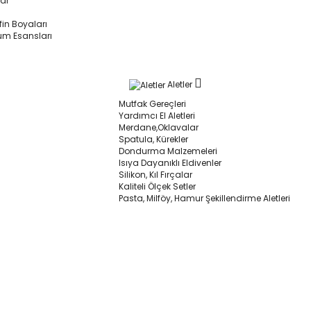
lar
in Boyaları
um Esansları
Aletler
Mutfak Gereçleri
Yardımcı El Aletleri
Merdane,Oklavalar
Spatula, Kürekler
Dondurma Malzemeleri
Isıya Dayanıklı Eldivenler
Silikon, Kıl Fırçalar
Kaliteli Ölçek Setler
Pasta, Milföy, Hamur Şekillendirme Aletleri