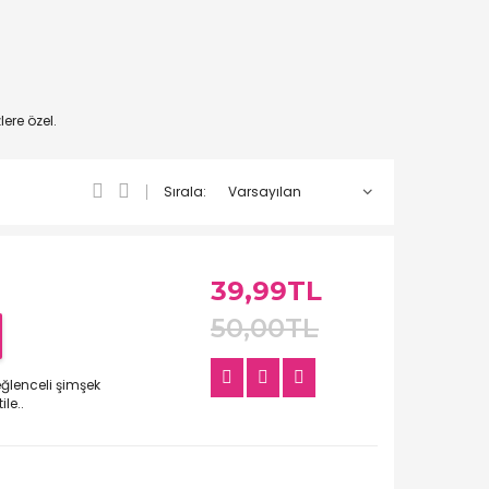
ere özel.
Sırala:
39,99TL
50,00TL
ğlenceli şimşek
le..