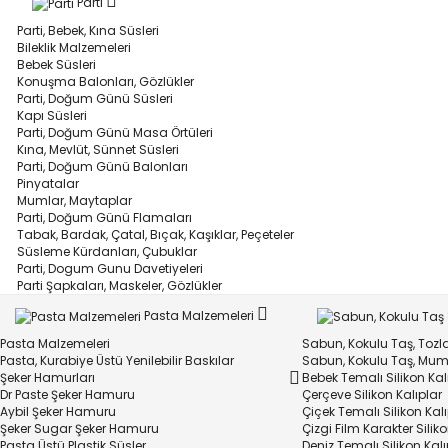
Parti
Parti, Bebek, Kına Süsleri
Bileklik Malzemeleri
Bebek Süsleri
Konuşma Balonları, Gözlükler
Parti, Doğum Günü Süsleri
Kapı Süsleri
Parti, Doğum Günü Masa Örtüleri
Kına, Mevlüt, Sünnet Süsleri
Parti, Doğum Günü Balonları
Pinyatalar
Mumlar, Maytaplar
Parti, Doğum Günü Flamaları
Tabak, Bardak, Çatal, Bıçak, Kaşıklar, Peçeteler
Süsleme Kürdanları, Çubuklar
Parti, Dogum Gunu Davetiyeleri
Parti Şapkaları, Maskeler, Gözlükler
Pasta Malzemeleri
Pasta Malzemeleri
Sabun, Kokulu Taş, Tozlar
Pasta, Kurabiye Üstü Yenilebilir Baskılar
Sabun, Kokulu Taş, Mum 
Şeker Hamurları
Bebek Temalı Silikon Kal
Dr Paste Şeker Hamuru
Çerçeve Silikon Kalıplar
Aybil Şeker Hamuru
Çiçek Temalı Silikon Kalı
Şeker Sugar Şeker Hamuru
Çizgi Film Karakter Silik
Pasta Üstü Plastik Süsler
Deniz Temalı Silikon Kalı