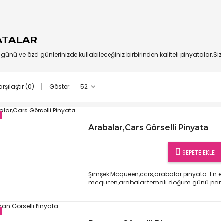
ATALAR
ünü ve özel günlerinizde kullabileceğiniz birbirinden kaliteli pinyatalar.Sizl
Göster:
rşılaştır (0)
Arabalar,Cars Görselli Pinyata
SEPETE EKLE
Şimşek Mcqueen,cars,arabalar pinyata. En e
mcqueen,arabalar temalı doğum günü parti