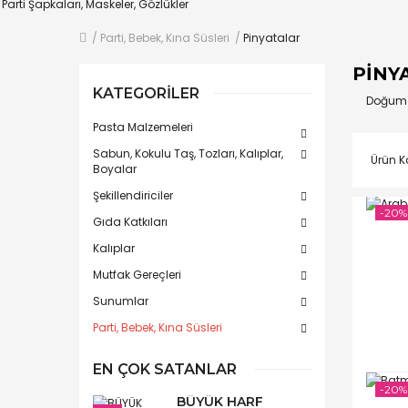
Parti Şapkaları, Maskeler, Gözlükler
Parti, Bebek, Kına Süsleri
Pinyatalar
PINY
KATEGORILER
Doğum g
Pasta Malzemeleri
Sabun, Kokulu Taş, Tozları, Kalıplar,
Ürün Ka
Boyalar
Şekillendiriciler
-20%
Gıda Katkıları
Kalıplar
Mutfak Gereçleri
Sunumlar
Parti, Bebek, Kına Süsleri
EN ÇOK SATANLAR
-20%
BÜYÜK HARF