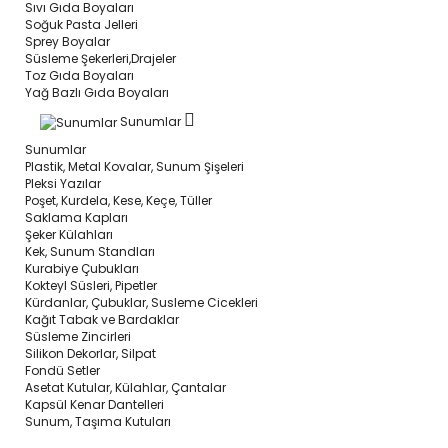
Sıvı Gıda Boyaları
Soğuk Pasta Jelleri
Sprey Boyalar
Süsleme Şekerleri,Drajeler
Toz Gıda Boyaları
Yağ Bazlı Gıda Boyaları
Sunumlar
Sunumlar
Plastik, Metal Kovalar, Sunum Şişeleri
Pleksi Yazılar
Poşet, Kurdela, Kese, Keçe, Tüller
Saklama Kapları
Şeker Külahları
Kek, Sunum Standları
Kurabiye Çubukları
Kokteyl Süsleri, Pipetler
Kürdanlar, Çubuklar, Susleme Cicekleri
Kağıt Tabak ve Bardaklar
Süsleme Zincirleri
Silikon Dekorlar, Silpat
Fondü Setler
Asetat Kutular, Külahlar, Çantalar
Kapsül Kenar Dantelleri
Sunum, Taşıma Kutuları