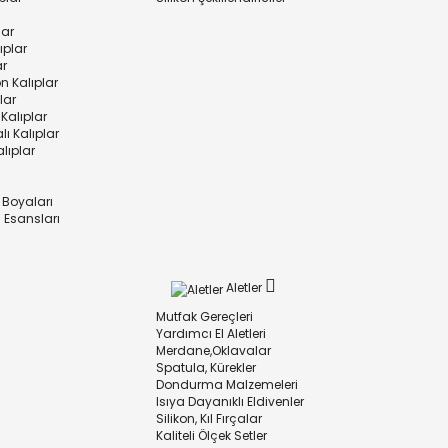
lar
ıplar
ar
n Kalıplar
lar
 Kalıplar
ı Kalıplar
lıplar
 Boyaları
 Esansları
Aletler
Mutfak Gereçleri
Yardımcı El Aletleri
Merdane,Oklavalar
Spatula, Kürekler
Dondurma Malzemeleri
Isıya Dayanıklı Eldivenler
Silikon, Kıl Fırçalar
Kaliteli Ölçek Setler