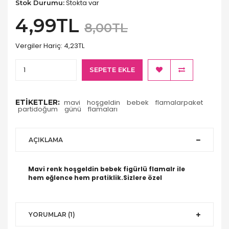
Stokta var
Stok Durumu:
4,99TL
8,00TL
Vergiler Hariç:
4,23TL
SEPETE EKLE
ETIKETLER:
mavi
hoşgeldin
bebek
flamalarpaket
partidoğum
günü
flamaları
AÇIKLAMA
Mavi renk hoşgeldin bebek figürlü flamalr ile
hem eğlence hem pratiklik.Sizlere özel
YORUMLAR (1)