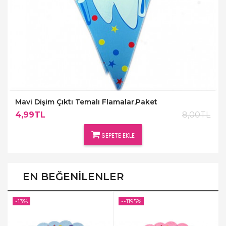
Mavi Dişim Çıktı Temalı Flamalar,Paket
4,99TL
8,00TL
SEPETE EKLE
EN BEĞENILENLER
-13%
--1195%