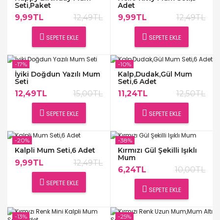
Seti,Paket
Adet
9,99TL
12,49TL
9,99TL
12,49TL
SEPETE EKLE
SEPETE EKLE
-17%
-10%
İyiki Doğdun Yazılı Mum
Kalp,Dudak,Gül Mum
Seti
Seti,6 Adet
12,49TL
15,00TL
11,24TL
12,50TL
SEPETE EKLE
SEPETE EKLE
-20%
-38%
Kalpli Mum Seti,6 Adet
Kırmızı Gül Şekilli Işıklı
Mum
9,99TL
12,49TL
6,24TL
10,00TL
SEPETE EKLE
SEPETE EKLE
-13%
-25%