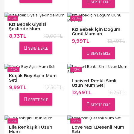
SEPETE EKLE
-13%
-20%
Kız Bebek Giysisi
Şeklinde Mum
Kız Bebek İçin Doğum
Günü Mumları
8,73TL
10,00TL
9,99TL
12,49TL
SEPETE EKLE
SEPETE EKLE
-20%
-23%
Küçük Boy Açılır Mum
Seti
Lacivert Renkli Simli
Uzun Mum Seti
9,99TL
12,50TL
12,49TL
16,25TL
SEPETE EKLE
SEPETE EKLE
-17%
-25%
Lila Renk,Işıklı Uzun
Love Yazılı,Desenli Mum
Mum
Seti