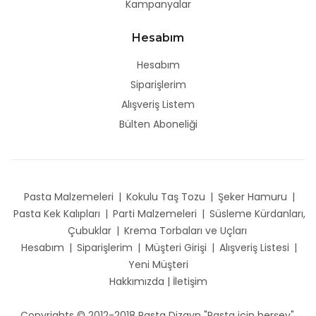
Kampanyalar
Hesabım
Hesabım
Siparişlerim
Alışveriş Listem
Bülten Aboneliği
Pasta Malzemeleri
|
Kokulu Taş Tozu
|
Şeker Hamuru
|
Pasta Kek Kalıpları
|
Parti Malzemeleri
|
Süsleme Kürdanları,
Çubuklar
|
Krema Torbaları ve Uçları
Hesabım
|
Siparişlerim
|
Müşteri Girişi
|
Alışveriş Listesi
|
Yeni Müşteri
Hakkımızda
|
İletişim
Copyrights © 2012-2018 Pasta Dizayn "Pasta için herşey".