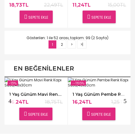
18,73TL
22,49TL
11,24TL
15,00TL
SEPETE EKLE
SEPETE EKLE
Gösterilen: 1 ile 52 arası, toplam: 99 (2 Sayfa)
1
2
>
>|
EN BEĞENILENLER
-13%
--1195%
1 Yaş Günüm Mavi Renk Kapı Süsü,48x30cm
1 Yaş Günüm Pembe Renk Kapı Süsü,48x30cm
16,24TL
18,75TL
16,24TL
1,25TL
SEPETE EKLE
SEPETE EKLE