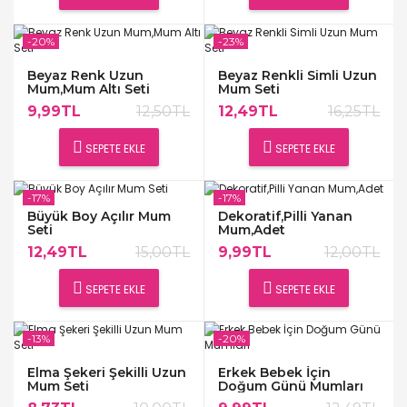
-20%
-23%
Beyaz Renk Uzun
Beyaz Renkli Simli Uzun
Mum,Mum Altı Seti
Mum Seti
9,99TL
12,50TL
12,49TL
16,25TL
SEPETE EKLE
SEPETE EKLE
-17%
-17%
Büyük Boy Açılır Mum
Dekoratif,Pilli Yanan
Seti
Mum,Adet
12,49TL
15,00TL
9,99TL
12,00TL
SEPETE EKLE
SEPETE EKLE
-13%
-20%
Elma Şekeri Şekilli Uzun
Erkek Bebek İçin
Mum Seti
Doğum Günü Mumları