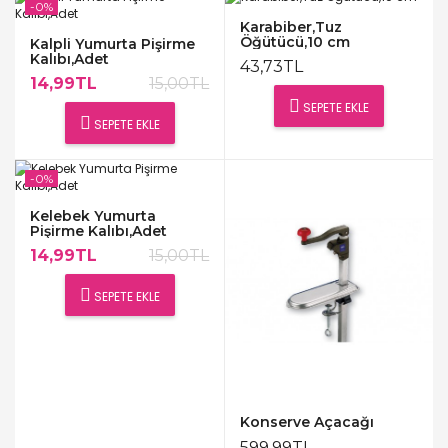
-0%
Karabiber,Tuz
Öğütücü,10 cm
Kalpli Yumurta Pişirme
Kalıbı,Adet
43,73TL
14,99TL
15,00TL
SEPETE EKLE
SEPETE EKLE
-0%
Kelebek Yumurta
Pişirme Kalıbı,Adet
14,99TL
15,00TL
SEPETE EKLE
Konserve Açacağı
599,99TL