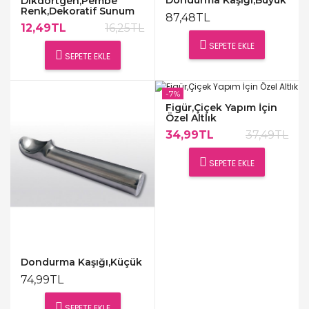
Dikdörtgen,Pembe
Renk,Dekoratif Sunum
87,48TL
Tepsisi
12,49TL
16,25TL
SEPETE EKLE
SEPETE EKLE
-7%
Figür,Çiçek Yapım İçin
Özel Altlık
34,99TL
37,49TL
SEPETE EKLE
Dondurma Kaşığı,Küçük
74,99TL
SEPETE EKLE