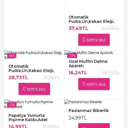
Otomatik
Pudra,Un,Kakao Eleği,
13x12
37,49TL
43,75TL
SEPETE EKLE
-8%
-13%
Özel Muffin Delme
Aparatı
Otomatik
Pudra,Un,Kakao Eleği,
16,24TL
18,75TL
9,5x13
28,73TL
31,26TL
SEPETE EKLE
SEPETE EKLE
-0%
Paslanmaz Biberlik
Papatya Yumurta
24,99TL
Pişirme Kalıbı,Adet
14,99TL
15,00TL