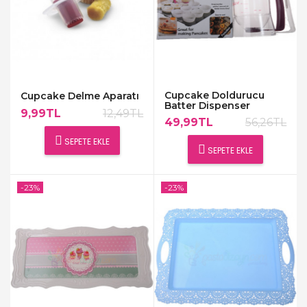
Cupcake Doldurucu
Cupcake Delme Aparatı
Batter Dispenser
9,99TL
12,49TL
49,99TL
56,26TL
SEPETE EKLE
SEPETE EKLE
-23%
-23%