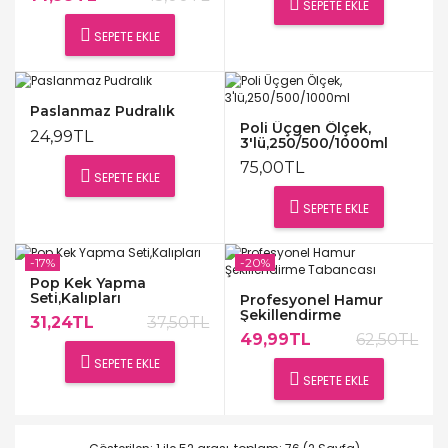
SEPETE EKLE
SEPETE EKLE
Paslanmaz Pudralık
Poli Üçgen Ölçek,
24,99TL
3'lü,250/500/1000ml
75,00TL
SEPETE EKLE
SEPETE EKLE
-17%
-20%
Pop Kek Yapma
Seti,Kalıpları
Profesyonel Hamur
Şekillendirme
31,24TL
37,50TL
Tabancası
49,99TL
62,50TL
SEPETE EKLE
SEPETE EKLE