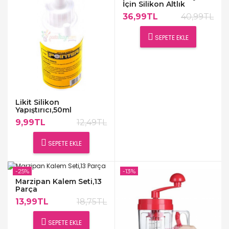
İçin Silikon Altlık
36,99TL
40,99TL
SEPETE EKLE
Likit Silikon
Yapıştırıcı,50ml
9,99TL
12,49TL
SEPETE EKLE
-25%
-13%
Marzipan Kalem Seti,13
Parça
13,99TL
18,75TL
SEPETE EKLE