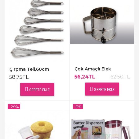
Çok Amaçlı Elek
Çırpma Teli,60cm
56,24TL
62,50TL
58,75TL
SEPETE EKLE
SEPETE EKLE
-20%
-11%