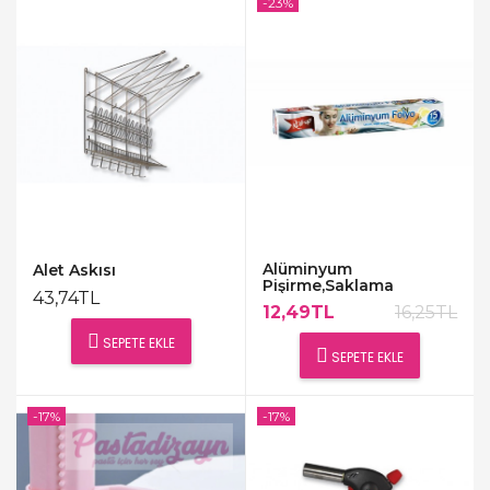
-23%
Alüminyum
Alet Askısı
Pişirme,Saklama
43,74TL
Folyosu
12,49TL
16,25TL
SEPETE EKLE
SEPETE EKLE
-17%
-17%