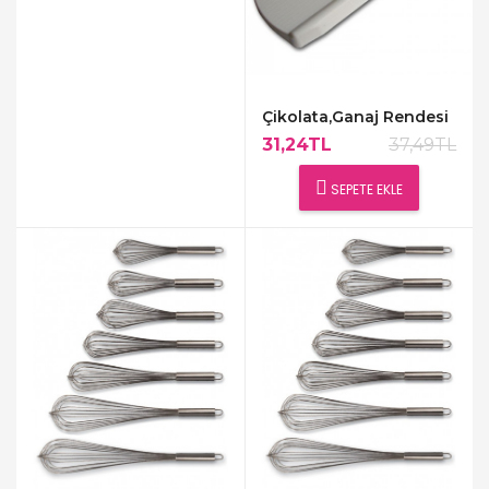
Çikolata,Ganaj Rendesi
31,24TL
37,49TL
SEPETE EKLE