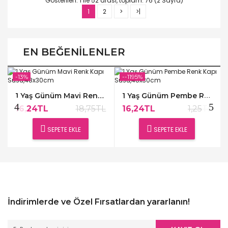
Gösterilen: 1 ile 52 arası, toplam: 76 (2 Sayfa)
1
2
>
>|
EN BEĞENILENLER
-13%
--1195%
1 Yaş Günüm Mavi Renk Kapı Süsü,48x30cm
1 Yaş Günüm Pembe Renk Kapı Süsü,48x30cm
16,24TL
18,75TL
16,24TL
1,25TL
SEPETE EKLE
SEPETE EKLE
İndirimlerde ve Özel Fırsatlardan yararlanın!