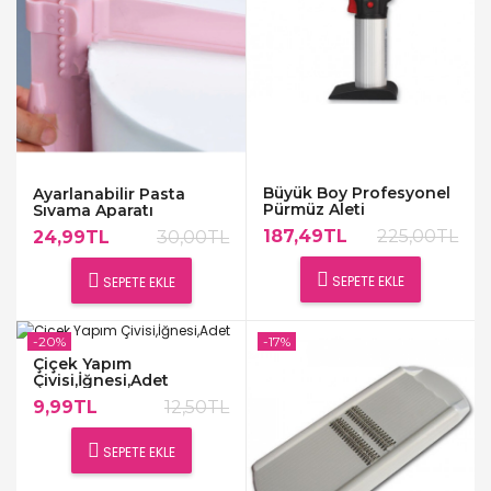
Büyük Boy Profesyonel
Ayarlanabilir Pasta
Pürmüz Aleti
Sıvama Aparatı
187,49TL
225,00TL
24,99TL
30,00TL
SEPETE EKLE
SEPETE EKLE
-20%
-17%
Çiçek Yapım
Çivisi,İğnesi,Adet
9,99TL
12,50TL
SEPETE EKLE