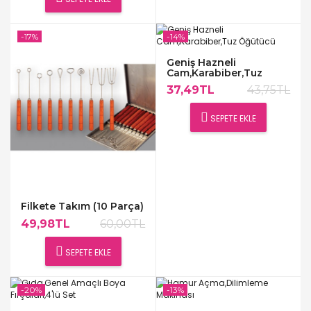
-17%
-14%
Geniş Hazneli
Cam,Karabiber,Tuz
Öğütücü
37,49TL
43,75TL
SEPETE EKLE
Filkete Takım (10 Parça)
49,98TL
60,00TL
SEPETE EKLE
-20%
-13%