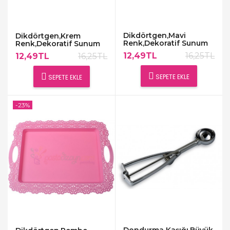
Dikdörtgen,Mavi
Dikdörtgen,Krem
Renk,Dekoratif Sunum
Renk,Dekoratif Sunum
Tepsisi
Tepsisi
12,49TL
16,25TL
12,49TL
16,25TL
SEPETE EKLE
SEPETE EKLE
-23%
Dondurma Kaşığı,Büyük