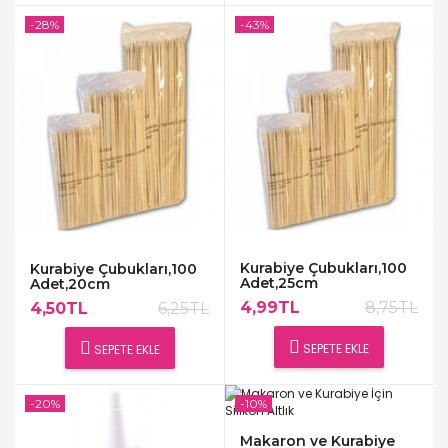
-28%
-43%
Kurabiye Çubukları,100
Kurabiye Çubukları,100
Adet,25cm
Adet,20cm
4,99TL
8,75TL
4,50TL
6,25TL
SEPETE EKLE
SEPETE EKLE
-20%
-10%
Makaron ve Kurabiye