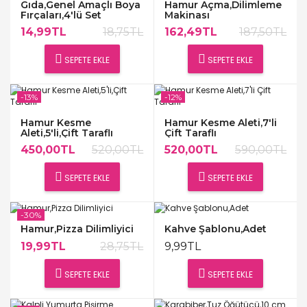
Gıda,Genel Amaçlı Boya
Hamur Açma,Dilimleme
Fırçaları,4'lü Set
Makinası
14,99TL
18,75TL
162,49TL
187,50TL
SEPETE EKLE
SEPETE EKLE
-13%
-12%
Hamur Kesme
Hamur Kesme Aleti,7'li
Aleti,5'li,Çift Taraflı
Çift Taraflı
450,00TL
520,00TL
520,00TL
590,00TL
SEPETE EKLE
SEPETE EKLE
-30%
Hamur,Pizza Dilimliyici
Kahve Şablonu,Adet
19,99TL
28,75TL
9,99TL
SEPETE EKLE
SEPETE EKLE