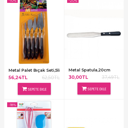
-10%
-20%
Metal Spatula,20cm
Metal Palet Bıçak Seti,5li
30,00TL
37,49TL
56,24TL
62,50TL
SEPETE EKLE
SEPETE EKLE
-18%