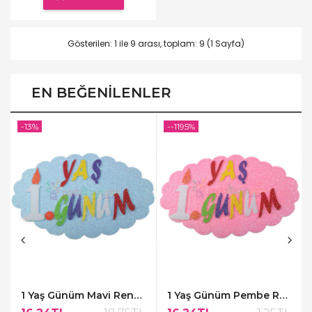
Gösterilen: 1 ile 9 arası, toplam: 9 (1 Sayfa)
EN BEĞENILENLER
-13%
--1195%
1 Yaş Günüm Mavi Renk Kapı Süsü,48x30cm
1 Yaş Günüm Pembe Renk Kapı Süsü,48x30cm