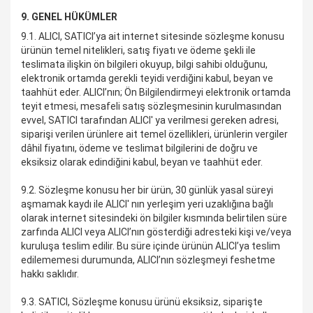
9. GENEL HÜKÜMLER
9.1. ALICI, SATICI’ya ait internet sitesinde sözleşme konusu
ürünün temel nitelikleri, satış fiyatı ve ödeme şekli ile
teslimata ilişkin ön bilgileri okuyup, bilgi sahibi olduğunu,
elektronik ortamda gerekli teyidi verdiğini kabul, beyan ve
taahhüt eder. ALICI’nın; Ön Bilgilendirmeyi elektronik ortamda
teyit etmesi, mesafeli satış sözleşmesinin kurulmasından
evvel, SATICI tarafından ALICI' ya verilmesi gereken adresi,
siparişi verilen ürünlere ait temel özellikleri, ürünlerin vergiler
dâhil fiyatını, ödeme ve teslimat bilgilerini de doğru ve
eksiksiz olarak edindiğini kabul, beyan ve taahhüt eder.
9.2. Sözleşme konusu her bir ürün, 30 günlük yasal süreyi
aşmamak kaydı ile ALICI' nın yerleşim yeri uzaklığına bağlı
olarak internet sitesindeki ön bilgiler kısmında belirtilen süre
zarfında ALICI veya ALICI’nın gösterdiği adresteki kişi ve/veya
kuruluşa teslim edilir. Bu süre içinde ürünün ALICI’ya teslim
edilememesi durumunda, ALICI’nın sözleşmeyi feshetme
hakkı saklıdır.
9.3. SATICI, Sözleşme konusu ürünü eksiksiz, siparişte