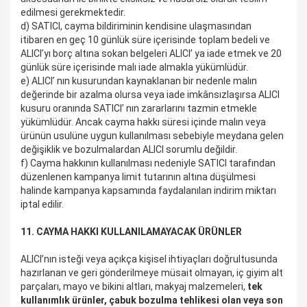
edilmesi gerekmektedir.
d) SATICI, cayma bildiriminin kendisine ulaşmasından
itibaren en geç 10 günlük süre içerisinde toplam bedeli ve
ALICI’yı borç altına sokan belgeleri ALICI’ ya iade etmek ve 20
günlük süre içerisinde malı iade almakla yükümlüdür.
e) ALICI’ nın kusurundan kaynaklanan bir nedenle malın
değerinde bir azalma olursa veya iade imkânsızlaşırsa ALICI
kusuru oranında SATICI’ nın zararlarını tazmin etmekle
yükümlüdür. Ancak cayma hakkı süresi içinde malın veya
ürünün usulüne uygun kullanılması sebebiyle meydana gelen
değişiklik ve bozulmalardan ALICI sorumlu değildir.
f) Cayma hakkının kullanılması nedeniyle SATICI tarafından
düzenlenen kampanya limit tutarının altına düşülmesi
halinde kampanya kapsamında faydalanılan indirim miktarı
iptal edilir.
11. CAYMA HAKKI KULLANILAMAYACAK ÜRÜNLER
ALICI’nın isteği veya açıkça kişisel ihtiyaçları doğrultusunda
hazırlanan ve geri gönderilmeye müsait olmayan, iç giyim alt
parçaları, mayo ve bikini altları, makyaj malzemeleri,
tek
kullanımlık ürünler, çabuk bozulma tehlikesi olan veya son