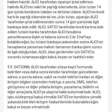
hakkını haizdir. ALICI tarafından siparişin iptal edilmesi
halinde ALICI’nın nakit ile yaptığı ödemelerde, ürün tutarı 14
gün içinde kendisine nakden ve defaten ödenir. ALICI’nın kredi
kartı ile yaptığı ödemelerde ise, ürün tutarı, siparişin ALICI
tarafından iptal edilmesinden sonra 14 gün içerisinde ilgili
bankaya iade edilir. ALICI, SATICI tarafından kredi kartına iade
edilen tutarın banka tarafından ALICI hesabına
yansıtılmasına ilişkin ortalama sürecin 2 ile 3 haftayı
bulabileceğini, bu tutarın bankaya iadesinden sonra ALICI’nın
hesaplarına yansıması halinin tamamen banka işlem süreci
ile ilgili olduğundan, ALICI, olası gecikmeler için SATICI’yı
sorumlu tutamayacağını kabul, beyan ve taahhüt eder.
9.9. SATICININ, ALICI tarafından siteye kayıt formunda
belirtilen veya daha sonra kendisi tarafından güncellenen
adresi, e-posta adresi, sabit ve mobil telefon hatları ve diğer
iletişim bilgileri üzerinden mektup, e-posta, SMS, telefon
görüşmesi ve diğer yollarla iletişim, pazarlama, bildirim ve
diğer amaçlarla ALICI’ya ulaşma hakkı bulunmaktadır. ALICI,
işbu sözleşmeyi kabul etmekle SATICI’nın kendisine yönelik
yukarıda belirtilen iletişim faaliyetlerinde bulunabileceğini
kabul ve beyan etmektedir.