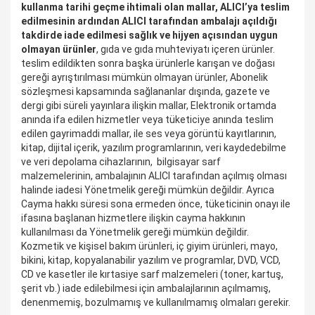
kullanma tarihi geçme ihtimali olan mallar,
ALICI’ya teslim
edilmesinin ardından ALICI tarafından ambalajı açıldığı
takdirde iade edilmesi sağlık ve hijyen açısından uygun
olmayan ürünler
, gıda ve gıda muhteviyatı içeren ürünler.
teslim edildikten sonra başka ürünlerle karışan ve doğası
gereği ayrıştırılması mümkün olmayan ürünler, Abonelik
sözleşmesi kapsamında sağlananlar dışında, gazete ve
dergi gibi süreli yayınlara ilişkin mallar, Elektronik ortamda
anında ifa edilen hizmetler veya tüketiciye anında teslim
edilen gayrimaddi mallar, ile ses veya görüntü kayıtlarının,
kitap, dijital içerik, yazılım programlarının, veri kaydedebilme
ve veri depolama cihazlarının, bilgisayar sarf
malzemelerinin, ambalajının ALICI tarafından açılmış olması
halinde iadesi Yönetmelik gereği mümkün değildir. Ayrıca
Cayma hakkı süresi sona ermeden önce, tüketicinin onayı ile
ifasına başlanan hizmetlere ilişkin cayma hakkının
kullanılması da Yönetmelik gereği mümkün değildir.
Kozmetik ve kişisel bakım ürünleri, iç giyim ürünleri, mayo,
bikini, kitap, kopyalanabilir yazılım ve programlar, DVD, VCD,
CD ve kasetler ile kırtasiye sarf malzemeleri (toner, kartuş,
şerit vb.) iade edilebilmesi için ambalajlarının açılmamış,
denenmemiş, bozulmamış ve kullanılmamış olmaları gerekir.