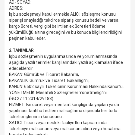
AD- SOYAD:
ADRES:
İş bu sözleşmeyi kabul etmekle ALICI, sözleşme konusu
siparişi onayladığı takdirde sipariş konusu bedeli ve varsa
kargo ücreti, vergi gibi belirtilen ek ücretleri ödeme
yükümlülüğü altına gireceğini ve bu konuda bilgilendirildiğini
peşinen kabul eder.
2.TANIMLAR
İşbu sözleşmenin uygulanmasında ve yorumlanmasında
aşağıda yazılı terimler karşılarındaki yazılı açıklamaları ifade
edeceklerdir.
BAKAN
: Gümrük ve Ticaret Bakanı’nı,
BAKANLIK
: Gümrük ve Ticaret Bakanlığı’nı,
KANUN
: 6502 sayılı Tüketicinin Korunması Hakkında Kanun’u,
YÖNETMELİK
: Mesafeli Sözleşmeler Yönetmeliği’ni
(RG:27.11.2014/29188)
HİZMET
: Bir ücret veya menfaat karşılığında yapılan ya da
yapılması taahhüt edilen mal sağlama dışındaki her türlü
tüketici işleminin konusunu ,
SATICI
: Ticari veya mesleki faaliyetleri kapsamında
tüketiciye mal sunan veya mal sunan adına veya hesabına
hareket eden şirketi,