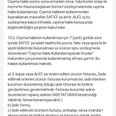
Cayma hakkı süresi sona ermeden önce, tüketicinin onayı ile
hizmetin ifasına başlanan hizmet sözleşmelerinde cayma
hakkı kullanılamaz. Cayma hakkının kullanımından
kaynaklanan masraflar SATICI’ ya aittir. ALICI, iş bu
sözleşmeyi kabul etmekle, cayma hakkı konusunda
bilgilendirildiğini peşinen kabul eder.
10.2. Cayma hakkının kullanılması için 7 (yedi) günlük süre
içinde SATICI' ya iadeli taahhütlü posta, faks veya eposta ile
yazılı bildirimde bulunulması ve ürünün işbu sözleşmede
düzenlenen "Cayma Hakkı Kullanılamayacak Ürünler"
hükümleri çerçevesinde kullanılmamış olması şarttır. Bu
hakkın kullanılması halinde,
a) 3. kişiye veya ALICI’ ya teslim edilen ürünün faturası, (İade
edilmek istenen ürünün faturası kurumsal ise, iade ederken
kurumun düzenlemiş olduğu iade faturası ile birlikte
gönderilmesi gerekmektedir. Faturası kurumlar adına
düzenlenen sipariş iadeleri İADE FATURASI kesilmediği
takdirde tamamlanamayacaktır.)
b) İade formu,
c) İade edilecek ürünlerin kutusu, ambalajı, varsa standart
aksesuarları ile birlikte eksiksiz ve hasarsız olarak teslim