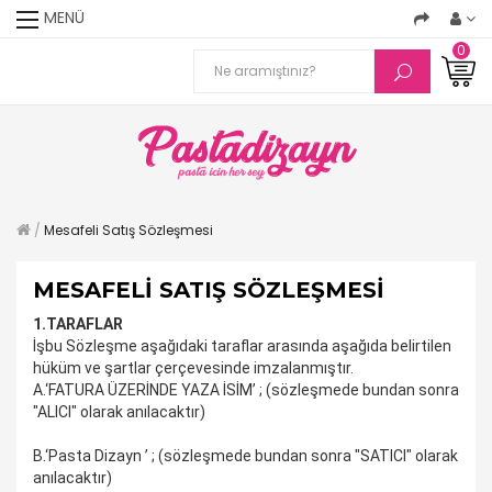
MENÜ
0
Mesafeli Satış Sözleşmesi
MESAFELI SATIŞ SÖZLEŞMESI
1.TARAFLAR
İşbu Sözleşme aşağıdaki taraflar arasında aşağıda belirtilen
hüküm ve şartlar çerçevesinde imzalanmıştır.
A.
‘FATURA ÜZERİNDE YAZA İSİM’ ; (sözleşmede bundan sonra
"ALICI" olarak anılacaktır)
B.
‘Pasta Dizayn ’ ; (sözleşmede bundan sonra "SATICI" olarak
anılacaktır)