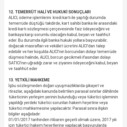
12. TEMERRÜT HALİ VE HUKUKİ SONUÇLARI
ALICI, ödeme işlemlerini kredi kartı ile yaptığı durumda
temerrüde düştüğü takdirde, kart sahibi banka ile arasındaki
kredi kartı sözleşmesi çerçevesinde faiz ödeyeceğini ve
bankaya karşı sorumlu olacağını kabul, beyan ve taahhüt
eder. Bu durumda ilgili banka hukuki yollara başvurabilir;
doğacak masrafları ve vekâlet ücretini ALICI’dan talep
edebilir ve her koşulda ALICI’nın borcundan dolayı temerrüde
düşmesi halinde, ALICI, borcun gecikmeli ifasından dolayı
SATICI’nın uğradığı zarar ve ziyanını ödeyeceğini kabul, beyan
ve taahhüt eder
13. YETKİLİ MAHKEME
İşbu sözleşmeden doğan uyuşmazlıklarda şikayet ve
itirazlar, aşağıdaki kanunda belirtilen parasal sınırlar dâhilinde
tüketicinin yerleşim yerinin bulunduğu veya tüketici işleminin
yapıldığı yerdeki tüketici sorunları hakem heyetine veya
tüketici mahkemesine yapılacaktır. Parasal sınıra ilişkin
bilgiler aşağıdadır:
01/01/2017 tarihinden itibaren geçerli olmak üzere, 2017 yılı
için tüketici hakem heyetlerine yapılacak başvurularda