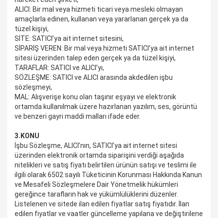
ALICI
: Bir mal veya hizmeti ticari veya mesleki olmayan
amaçlarla edinen, kullanan veya yararlanan gerçek ya da
tüzel kişiyi,
SİTE
: SATICI’ya ait internet sitesini,
SİPARİŞ VEREN: Bir mal veya hizmeti SATICI’ya ait internet
sitesi üzerinden talep eden gerçek ya da tüzel kişiyi,
TARAFLAR
: SATICI ve ALICI’yı,
SÖZLEŞME
: SATICI ve ALICI arasında akdedilen işbu
sözleşmeyi,
MAL
: Alışverişe konu olan taşınır eşyayı ve elektronik
ortamda kullanılmak üzere hazırlanan yazılım, ses, görüntü
ve benzeri gayri maddi malları ifade eder.
3.KONU
İşbu Sözleşme, ALICI’nın, SATICI’ya ait internet sitesi
üzerinden elektronik ortamda siparişini verdiği aşağıda
nitelikleri ve satış fiyatı belirtilen ürünün satışı ve teslimi ile
ilgili olarak 6502 sayılı Tüketicinin Korunması Hakkında Kanun
ve Mesafeli Sözleşmelere Dair Yönetmelik hükümleri
gereğince tarafların hak ve yükümlülüklerini düzenler.
Listelenen ve sitede ilan edilen fiyatlar satış fiyatıdır. İlan
edilen fiyatlar ve vaatler güncelleme yapılana ve değiştirilene