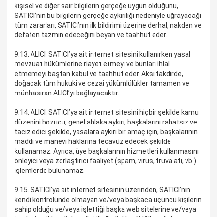
kişisel ve diğer sair bilgilerin gerçeğe uygun olduğunu,
SATICI’nın bu bilgilerin gerçeğe aykırılığı nedeniyle uğrayacağı
tüm zararları, SATICI’nın ilk bildirimi üzerine derhal, nakden ve
defaten tazmin edeceğini beyan ve taahhüt eder.
9.13. ALICI, SATICI’ya ait internet sitesini kullanırken yasal
mevzuat hükümlerine riayet etmeyi ve bunları ihlal
etmemeyi baştan kabul ve taahhüt eder. Aksi takdirde,
doğacak tüm hukuki ve cezai yükümlülükler tamamen ve
münhasıran ALICI’yı bağlayacaktır.
9.14. ALICI, SATICI’ya ait internet sitesini hiçbir şekilde kamu
düzenini bozucu, genel ahlaka aykırı, başkalarını rahatsız ve
taciz edici şekilde, yasalara aykırı bir amaç için, başkalarının
maddi ve manevi haklarına tecavüz edecek şekilde
kullanamaz. Ayrıca, üye başkalarının hizmetleri kullanmasını
önleyici veya zorlaştırıcı faaliyet (spam, virus, truva atı, vb.)
işlemlerde bulunamaz.
9.15. SATICI’ya ait internet sitesinin üzerinden, SATICI’nın
kendi kontrolünde olmayan ve/veya başkaca üçüncü kişilerin
sahip olduğu ve/veya işlettiği başka web sitelerine ve/veya