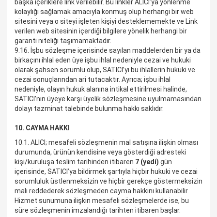
başka içeriklere link verilebilir. Bu linkler ALICI’ya yönlenme
kolaylığı sağlamak amacıyla konmuş olup herhangi bir web
sitesini veya o siteyi işleten kişiyi desteklememekte ve Link
verilen web sitesinin içerdiği bilgilere yönelik herhangi bir
garanti niteliği taşımamaktadır.
9.16. İşbu sözleşme içerisinde sayılan maddelerden bir ya da
birkaçını ihlal eden üye işbu ihlal nedeniyle cezai ve hukuki
olarak şahsen sorumlu olup, SATICI’yı bu ihlallerin hukuki ve
cezai sonuçlarından ari tutacaktır. Ayrıca; işbu ihlal
nedeniyle, olayın hukuk alanına intikal ettirilmesi halinde,
SATICI’nın üyeye karşı üyelik sözleşmesine uyulmamasından
dolayı tazminat talebinde bulunma hakkı saklıdır.
10. CAYMA HAKKI
10.1. ALICI; mesafeli sözleşmenin mal satışına ilişkin olması
durumunda, ürünün kendisine veya gösterdiği adresteki
kişi/kuruluşa teslim tarihinden itibaren
7 (yedi)
gün
içerisinde, SATICI’ya bildirmek şartıyla hiçbir hukuki ve cezai
sorumluluk üstlenmeksizin ve hiçbir gerekçe göstermeksizin
malı reddederek sözleşmeden cayma hakkını kullanabilir.
Hizmet sunumuna ilişkin mesafeli sözleşmelerde ise, bu
süre sözleşmenin imzalandığı tarihten itibaren başlar.