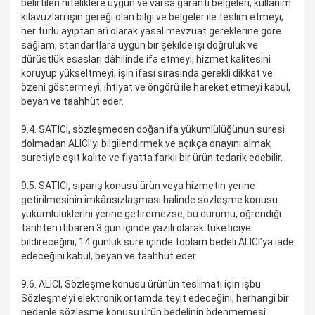
belirtilen niteliklere uygun ve varsa garanti belgeleri, kullanım
kılavuzları işin gereği olan bilgi ve belgeler ile teslim etmeyi,
her türlü ayıptan arî olarak yasal mevzuat gereklerine göre
sağlam, standartlara uygun bir şekilde işi doğruluk ve
dürüstlük esasları dâhilinde ifa etmeyi, hizmet kalitesini
koruyup yükseltmeyi, işin ifası sırasında gerekli dikkat ve
özeni göstermeyi, ihtiyat ve öngörü ile hareket etmeyi kabul,
beyan ve taahhüt eder.
9.4. SATICI, sözleşmeden doğan ifa yükümlülüğünün süresi
dolmadan ALICI’yı bilgilendirmek ve açıkça onayını almak
suretiyle eşit kalite ve fiyatta farklı bir ürün tedarik edebilir.
9.5. SATICI, sipariş konusu ürün veya hizmetin yerine
getirilmesinin imkânsızlaşması halinde sözleşme konusu
yükümlülüklerini yerine getiremezse, bu durumu, öğrendiği
tarihten itibaren 3 gün içinde yazılı olarak tüketiciye
bildireceğini, 14 günlük süre içinde toplam bedeli ALICI’ya iade
edeceğini kabul, beyan ve taahhüt eder.
9.6. ALICI, Sözleşme konusu ürünün teslimatı için işbu
Sözleşme’yi elektronik ortamda teyit edeceğini, herhangi bir
nedenle sözleşme konusu ürün bedelinin ödenmemesi