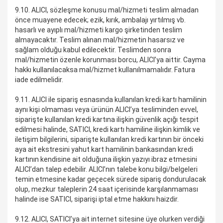
9.10. ALICI, sözleşme konusu mal/hizmeti teslim almadan
önce muayene edecek; ezik, kırık, ambalajı yırtılmış vb.
hasarlı ve ayıplı mal/hizmeti kargo şirketinden teslim
almayacaktır. Teslim alınan mal/hizmetin hasarsız ve
sağlam olduğu kabul edilecektir. Teslimden sonra
mal/hizmetin özenle korunması borcu, ALICI’ya aittir. Cayma
hakkı kullanılacaksa mal/hizmet kullanılmamalıdır. Fatura
iade edilmelidir.
9.11. ALICI ile sipariş esnasında kullanılan kredi kartı hamilinin
aynı kişi olmaması veya ürünün ALICI’ya tesliminden evvel,
siparişte kullanılan kredi kartına ilişkin güvenlik açığı tespit
edilmesi halinde, SATICI, kredi kartı hamiline ilişkin kimlik ve
iletişim bilgilerini, siparişte kullanılan kredi kartının bir önceki
aya ait ekstresini yahut kart hamilinin bankasından kredi
kartının kendisine ait olduğuna ilişkin yazıyı ibraz etmesini
ALICI’dan talep edebilir. ALICI’nın talebe konu bilgi/belgeleri
temin etmesine kadar geçecek sürede sipariş dondurulacak
olup, mezkur taleplerin 24 saat içerisinde karşılanmaması
halinde ise SATICI, siparişi iptal etme hakkını haizdir.
9.12. ALICI, SATICI’ya ait internet sitesine üye olurken verdiği