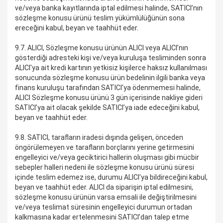
ve/veya banka kayıtlarında iptal edilmesi halinde, SATICI’nın
sözleşme konusu ürünü teslim yükümlülüğünün sona
ereceğini kabul, beyan ve taahhüt eder.
9.7. ALICI, Sözleşme konusu ürünün ALICI veya ALICI’nın
gösterdiği adresteki kişi ve/veya kuruluşa tesliminden sonra
ALICI'ya ait kredi kartının yetkisiz kişilerce haksız kullanılması
sonucunda sözleşme konusu ürün bedelinin ilgili banka veya
finans kuruluşu tarafından SATICI'ya ödenmemesi halinde,
ALICI Sözleşme konusu ürünü 3 gün içerisinde nakliye gideri
SATICI’ya ait olacak şekilde SATICI’ya iade edeceğini kabul,
beyan ve taahhüt eder.
9.8. SATICI, tarafların iradesi dışında gelişen, önceden
öngörülemeyen ve tarafların borçlarını yerine getirmesini
engelleyici ve/veya geciktirici hallerin oluşması gibi mücbir
sebepler halleri nedeni ile sözleşme konusu ürünü süresi
içinde teslim edemez ise, durumu ALICI'ya bildireceğini kabul,
beyan ve taahhüt eder. ALICI da siparişin iptal edilmesini,
sözleşme konusu ürünün varsa emsali ile değiştirilmesini
ve/veya teslimat süresinin engelleyici durumun ortadan
kalkmasına kadar ertelenmesini SATICI’dan talep etme