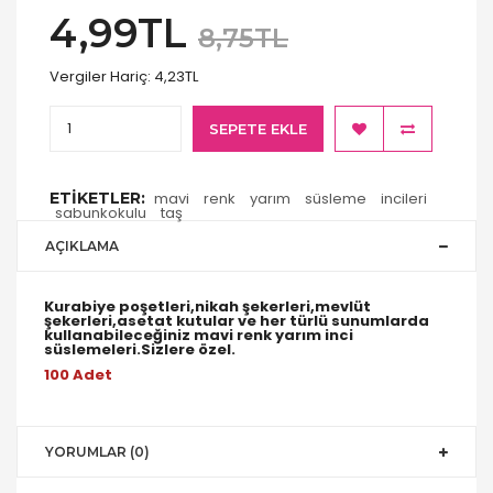
4,99TL
8,75TL
Vergiler Hariç:
4,23TL
SEPETE EKLE
ETIKETLER:
mavi
renk
yarım
süsleme
incileri
sabunkokulu
taş
AÇIKLAMA
Kurabiye poşetleri,nikah şekerleri,mevlüt
şekerleri,asetat kutular ve her türlü sunumlarda
kullanabileceğiniz mavi renk yarım inci
süslemeleri.Sizlere özel.
100 Adet
YORUMLAR (0)