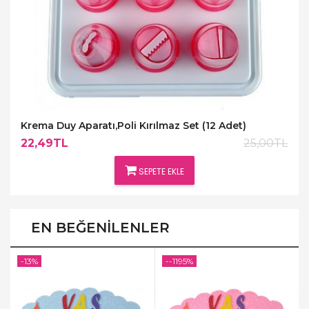
Krema Duy Aparatı,Poli Kırılmaz Set (12 Adet)
22,49TL
25,00TL
SEPETE EKLE
EN BEĞENILENLER
-13%
--1195%