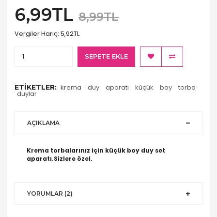
6,99TL
8,99TL
Vergiler Hariç:
5,92TL
SEPETE EKLE
ETIKETLER:
krema
duy
aparatı
küçük
boy
torba
duylar
AÇIKLAMA
Krema torbalarınız için küçük boy duy set
aparatı.Sizlere özel.
YORUMLAR (2)