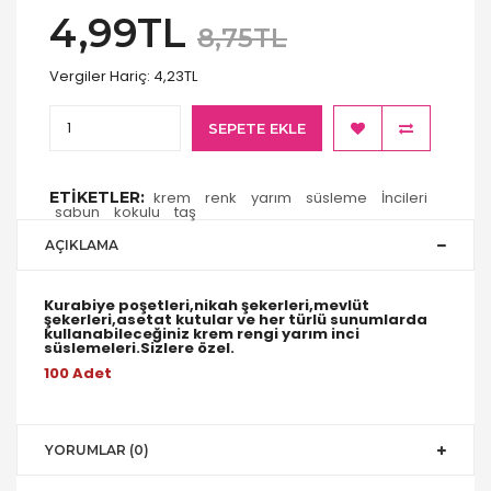
4,99TL
8,75TL
Vergiler Hariç:
4,23TL
SEPETE EKLE
ETIKETLER:
krem
renk
yarım
süsleme
İncileri
sabun
kokulu
taş
AÇIKLAMA
Kurabiye poşetleri,nikah şekerleri,mevlüt
şekerleri,asetat kutular ve her türlü sunumlarda
kullanabileceğiniz krem rengi yarım inci
süslemeleri.Sizlere özel.
100 Adet
YORUMLAR (0)