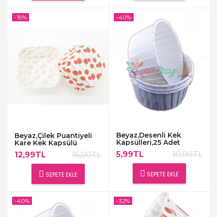
-19%
-40%
Beyaz,Desenli Kek
Beyaz,Çilek Puantiyeli
Kapsülleri,25 Adet
Kare Kek Kapsülü
5,99TL
10,00TL
12,99TL
16,00TL
SEPETE EKLE
SEPETE EKLE
-40%
-32%