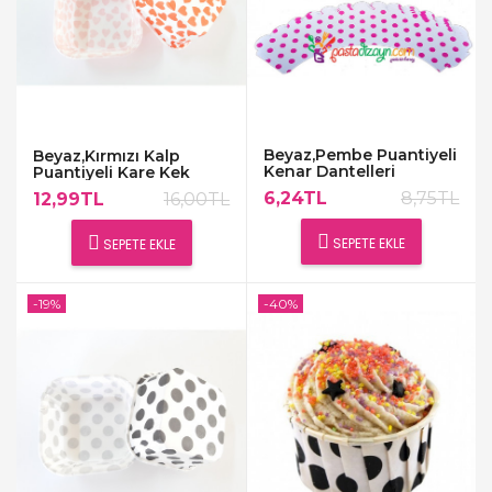
Beyaz,Pembe Puantiyeli
Beyaz,Kırmızı Kalp
Kenar Dantelleri
Puantiyeli Kare Kek
Kapsülü
6,24TL
8,75TL
12,99TL
16,00TL
SEPETE EKLE
SEPETE EKLE
-19%
-40%