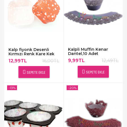
Kalpli Muffin Kenar
Kalp fiyonk Desenli
Dantel,10 Adet
Kırmızı Renk Kare Kek
Kapsülü
9,99TL
12,49TL
12,99TL
16,00TL
SEPETE EKLE
SEPETE EKLE
-13%
-20%