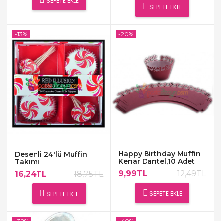
SEPETE EKLE
SEPETE EKLE
-13%
-20%
Happy Birthday Muffin
Desenli 24'lü Muffin
Kenar Dantel,10 Adet
Takımı
9,99TL
12,49TL
16,24TL
18,75TL
SEPETE EKLE
SEPETE EKLE
-32%
-40%