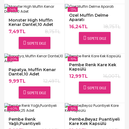
-14%
-13%
Özel Muffin Delme
Aparatı
Monster High Muffin
Kenar Dantel,10 Adet
16,24TL
18,75TL
7,49TL
8,75TL
SEPETE EKLE
SEPETE EKLE
-20%
-19%
Pembe Renk Kare Kek
Kapsülü
Papatya, Muffin Kenar
Dantel,10 Adet
12,99TL
16,00TL
9,99TL
12,49TL
SEPETE EKLE
SEPETE EKLE
-40%
-19%
Pembe Renk
Pembe,Beyaz Puantiyeli
Yağlı,Puantiyeli
Kare Kek Kapsülü
Kapsüller,25 Adet