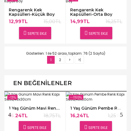
Rengarenk Kek
Rengarenk Kek
Kapsülleri-Küçük Boy
Kapsülleri-Orta Boy
12,99TL
15,00TL
14,99TL
16,25TL
SEPETE EKLE
SEPETE EKLE
Gösterilen: 1 ile 52 arası, toplam: 76 (2 Sayfa)
1
2
>
>|
EN BEĞENILENLER
-13%
--1195%
1 Yaş Günüm Mavi Renk Kapı Süsü,48x30cm
1 Yaş Günüm Pembe Renk Kapı Süsü,48x30cm
16,24TL
18,75TL
16,24TL
1,25TL
SEPETE EKLE
SEPETE EKLE