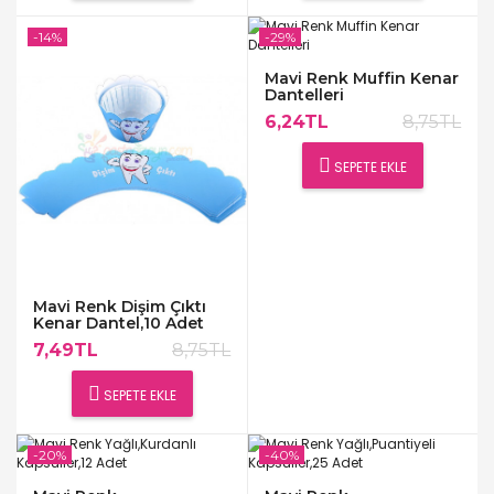
-14%
-29%
Mavi Renk Muffin Kenar
Dantelleri
6,24TL
8,75TL
SEPETE EKLE
Mavi Renk Dişim Çıktı
Kenar Dantel,10 Adet
7,49TL
8,75TL
SEPETE EKLE
-20%
-40%