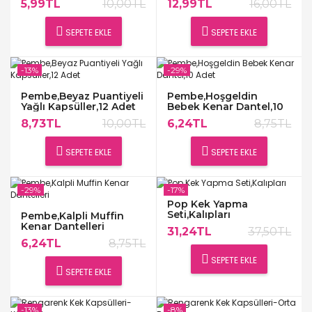
5,99TL
10,00TL
12,99TL
16,00TL
SEPETE EKLE
SEPETE EKLE
-13%
-29%
Pembe,Beyaz Puantiyeli
Pembe,Hoşgeldin
Yağlı Kapsüller,12 Adet
Bebek Kenar Dantel,10
Adet
8,73TL
10,00TL
6,24TL
8,75TL
SEPETE EKLE
SEPETE EKLE
-29%
-17%
Pop Kek Yapma
Seti,Kalıpları
Pembe,Kalpli Muffin
Kenar Dantelleri
31,24TL
37,50TL
6,24TL
8,75TL
SEPETE EKLE
SEPETE EKLE
-13%
-8%