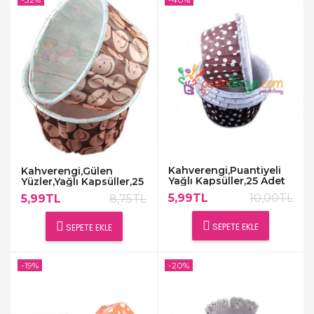
Kahverengi,Puantiyeli
Kahverengi,Gülen
Yağlı Kapsüller,25 Adet
Yüzler,Yağlı Kapsüller,25
Adet
5,99TL
10,00TL
5,99TL
8,75TL
SEPETE EKLE
SEPETE EKLE
-19%
-20%