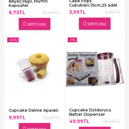
Cake Pops
Beyaz,Yağlı, Muffin
Cubukları,15cm,25 adet
Kapsüller
3,99TL
5,99TL
8,73TL
10,00TL
SEPETE EKLE
SEPETE EKLE
-20%
-11%
Cupcake Doldurucu
Cupcake Delme Aparatı
Batter Dispenser
9,99TL
12,49TL
49,99TL
56,26TL