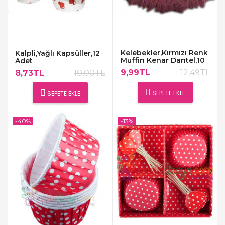
Kelebekler,Kırmızı Renk
Kalpli,Yağlı Kapsüller,12
Muffin Kenar Dantel,10
Adet
Adet
9,99TL
12,49TL
8,73TL
10,00TL
SEPETE EKLE
SEPETE EKLE
-40%
-13%