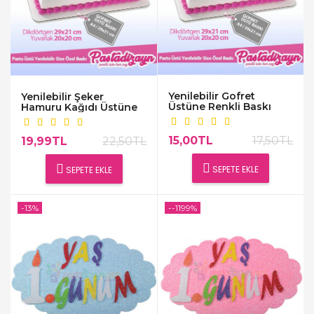
Yenilebilir Gofret
Yenilebilir Şeker
Üstüne Renkli Baskı
Hamuru Kağıdı Üstüne
Baskı
15,00TL
17,50TL
19,99TL
22,50TL
SEPETE EKLE
SEPETE EKLE
-13%
--1199%