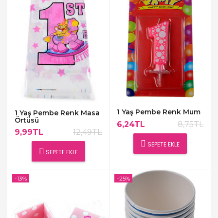
1 Yaş Pembe Renk Mum
1 Yaş Pembe Renk Masa
Örtüsü
6,24TL
8,75TL
9,99TL
12,49TL
SEPETE EKLE
SEPETE EKLE
-13%
-25%