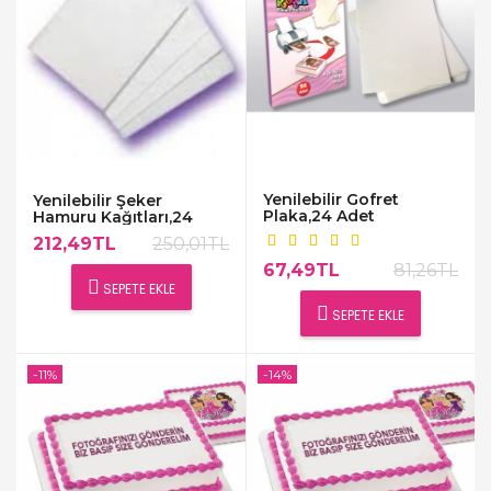
Yenilebilir Gofret
Yenilebilir Şeker
Plaka,24 Adet
Hamuru Kağıtları,24
Adet
212,49TL
250,01TL
67,49TL
81,26TL
SEPETE EKLE
SEPETE EKLE
-11%
-14%