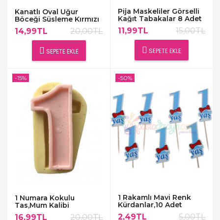
Pija Maskeliler Görselli
Kanatlı Oval Uğur
Kağıt Tabakalar 8 Adet
Böceği Süsleme Kırmızı
11,99TL
15,00TL
14,99TL
20,00TL
SEPETE EKLE
SEPETE EKLE
-15%
-50%
1 Rakamlı Mavi Renk
1 Numara Kokulu
Kürdanlar,10 Adet
Tas,Mum Kalibi
2,49TL
5,00TL
16,99TL
20,00TL