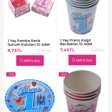
1 Yaş Prens Kağıt
1 Yaş Pembe Renk
Bardaklar,10 Adet
Sunum Kutuları,10 Adet
7,49TL
9,99TL
8,73TL
10,00TL
SEPETE EKLE
SEPETE EKLE
-25%
-34%