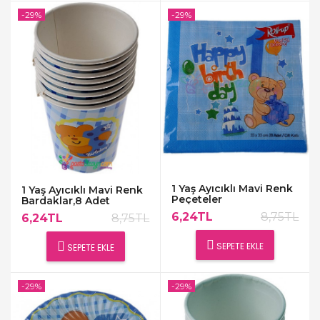
-29%
-29%
1 Yaş Ayıcıklı Mavi Renk
1 Yaş Ayıcıklı Mavi Renk
Peçeteler
Bardaklar,8 Adet
6,24TL
8,75TL
6,24TL
8,75TL
SEPETE EKLE
SEPETE EKLE
-29%
-29%