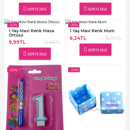
SEPETE EKLE
SEPETE EKLE
-20%
-29%
1 Yaş Mavi Renk Masa
1 Yaş Mavi Renk Mum
Örtüsü
6,24TL
8,75TL
9,99TL
12,49TL
SEPETE EKLE
SEPETE EKLE
-20%
-20%