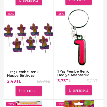
SEPETE EKLE
SEPETE EKLE
-50%
-25%
1 Yaş Pembe Renk
1 Yaş Pembe Renk
Hediye Anahtarlık
Happy Birthday
Kürdanlar
3,73TL
5,00TL
2,49TL
5,00TL
SEPETE EKLE
SEPETE EKLE
-20%
-29%