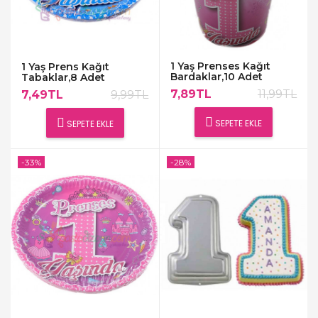
1 Yaş Prenses Kağıt
1 Yaş Prens Kağıt
Bardaklar,10 Adet
Tabaklar,8 Adet
7,89TL
11,99TL
7,49TL
9,99TL
SEPETE EKLE
SEPETE EKLE
-33%
-28%