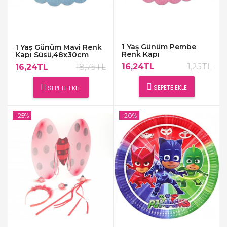
1 Yaş Günüm Pembe
1 Yaş Günüm Mavi Renk
Renk Kapı
Kapı Süsü,48x30cm
Süsü,48x30cm
16,24TL
1,25TL
16,24TL
18,75TL
SEPETE EKLE
SEPETE EKLE
-25%
-20%