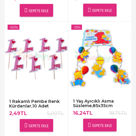
SEPETE EKLE
SEPETE EKLE
-50%
-13%
1 Yaş Ayıcıklı Asma
1 Rakamlı Pembe Renk
Süsleme,85x35cm
Kürdanlar,10 Adet
16,24TL
18,75TL
2,49TL
5,00TL
SEPETE EKLE
SEPETE EKLE