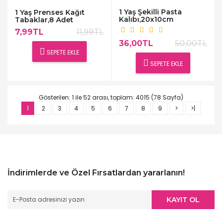
1 Yaş Şekilli Pasta
1 Yaş Prenses Kağıt
Kalıbı,20x10cm
Tabaklar,8 Adet
7,99TL
11,99TL
36,00TL
50,00TL
SEPETE EKLE
SEPETE EKLE
Gösterilen: 1 ile 52 arası, toplam: 4015 (78 Sayfa)
1
2
3
4
5
6
7
8
9
>
>|
İndirimlerde ve Özel Fırsatlardan yararlanın!
KAYIT OL