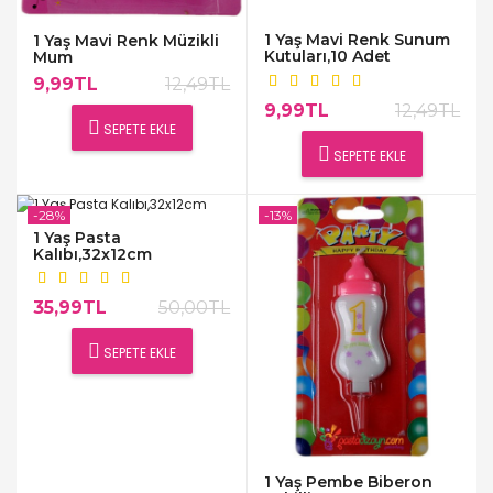
1 Yaş Mavi Renk Sunum
1 Yaş Mavi Renk Müzikli
Kutuları,10 Adet
Mum
9,99TL
12,49TL
9,99TL
12,49TL
SEPETE EKLE
SEPETE EKLE
-28%
-13%
1 Yaş Pasta
Kalıbı,32x12cm
35,99TL
50,00TL
SEPETE EKLE
1 Yaş Pembe Biberon