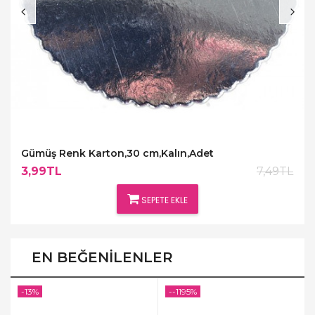
Gümüş Renk Karton,30 cm,Kalın,Adet
3,99TL
7,49TL
SEPETE EKLE
EN BEĞENILENLER
-13%
--1195%