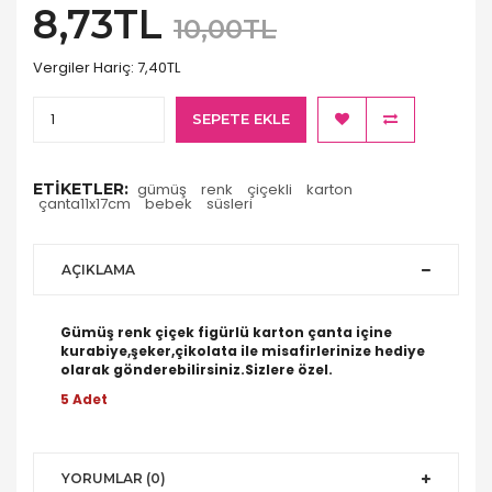
8,73TL
10,00TL
Vergiler Hariç:
7,40TL
SEPETE EKLE
ETIKETLER:
gümüş
renk
çiçekli
karton
çanta11x17cm
bebek
süsleri
AÇIKLAMA
Gümüş renk çiçek figürlü karton çanta içine
kurabiye,şeker,çikolata ile misafirlerinize hediye
olarak gönderebilirsiniz.Sizlere özel.
5 Adet
YORUMLAR (0)