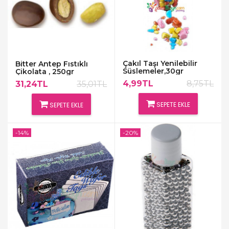
Çakıl Taşı Yenilebilir
Bitter Antep Fıstıklı
Süslemeler,30gr
Çikolata , 250gr
4,99TL
8,75TL
31,24TL
35,01TL
SEPETE EKLE
SEPETE EKLE
-14%
-20%