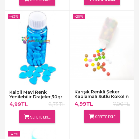
-43%
-29%
Karışık Renkli Şeker
Kalpli Mavi Renk
Kaplamalı Sütlü Kokolin
Yenilebilir Drajeler,30gr
Draje 30 Gr
4,99TL
7,00TL
4,99TL
8,75TL
SEPETE EKLE
SEPETE EKLE
-43%