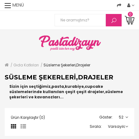
MENÜ
0
Gıda Katkıları
Süsleme Şekerleri,Drajeler
SÜSLEME ŞEKERLERI,DRAJELER
Sizin için seçtiğimiz,pasta,kurabiye,cupcake
süslemelerinde kullanılan çeşit çeşit drajeler,süsleme
şekerleri ve kavanozları...
Göster:
Ürün Karşılaştır (0)
Sırala: