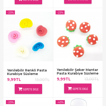
-23%
-23%
Yenilebilir Şeker Mantar
Yenilebilir Renkli Pasta
Pasta Kurabiye Süsleme
Kurabiye Süsleme
Şekeri
Şekeri
9,99TL
13,00TL
9,99TL
13,00TL
SEPETE EKLE
SEPETE EKLE
-23%
-43%