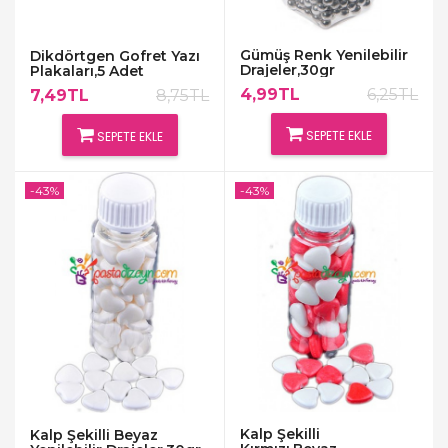
Gümüş Renk Yenilebilir
Dikdörtgen Gofret Yazı
Drajeler,30gr
Plakaları,5 Adet
4,99TL
6,25TL
7,49TL
8,75TL
SEPETE EKLE
SEPETE EKLE
-43%
-43%
Kalp Şekilli
Kalp Şekilli Beyaz