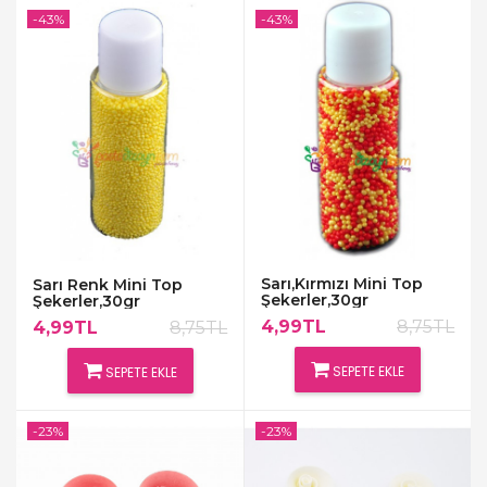
-43%
-43%
Sarı,Kırmızı Mini Top
Sarı Renk Mini Top
Şekerler,30gr
Şekerler,30gr
4,99TL
8,75TL
4,99TL
8,75TL
SEPETE EKLE
SEPETE EKLE
-23%
-23%