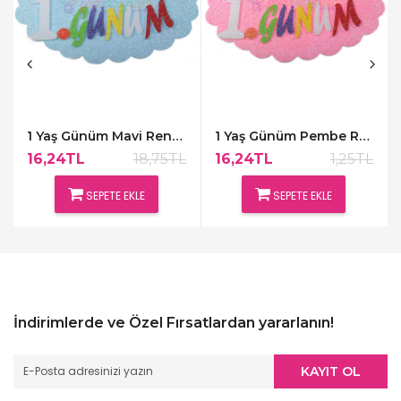
1 Yaş Günüm Mavi Renk Kapı Süsü,48x30cm
1 Yaş Günüm Pembe Renk Kapı Süsü,48x30cm
16,24TL
18,75TL
16,24TL
1,25TL
SEPETE EKLE
SEPETE EKLE
İndirimlerde ve Özel Fırsatlardan yararlanın!
KAYIT OL