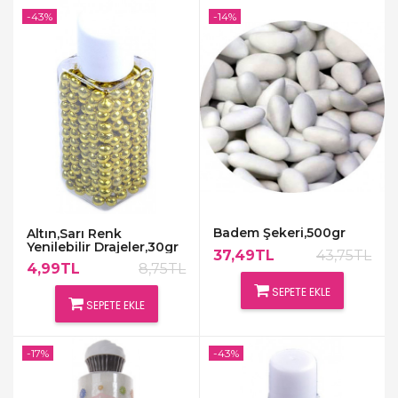
-43%
-14%
Badem Şekeri,500gr
Altın,Sarı Renk
Yenilebilir Drajeler,30gr
37,49TL
43,75TL
4,99TL
8,75TL
SEPETE EKLE
SEPETE EKLE
-17%
-43%