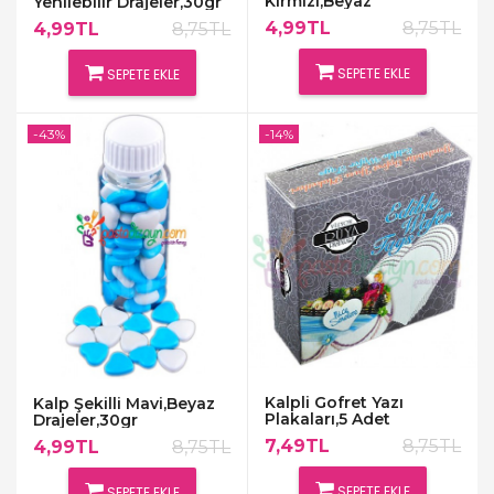
Kırmızı,Beyaz
Yenilebilir Drajeler,30gr
Drajeler,30gr
4,99TL
8,75TL
4,99TL
8,75TL
SEPETE EKLE
SEPETE EKLE
-43%
-14%
Kalpli Gofret Yazı
Kalp Şekilli Mavi,Beyaz
Plakaları,5 Adet
Drajeler,30gr
7,49TL
8,75TL
4,99TL
8,75TL
SEPETE EKLE
SEPETE EKLE