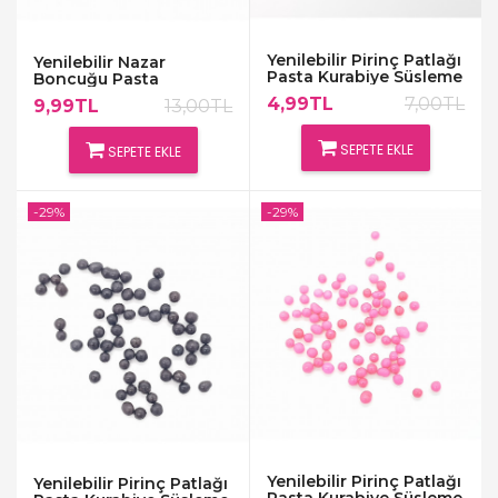
Yenilebilir Pirinç Patlağı
Yenilebilir Nazar
Pasta Kurabiye Süsleme
Boncuğu Pasta
Beyaz Çikolata Draje
Kurabiye Süsleme
4,99TL
7,00TL
9,99TL
13,00TL
Şekeri
SEPETE EKLE
SEPETE EKLE
-29%
-29%
Yenilebilir Pirinç Patlağı
Yenilebilir Pirinç Patlağı