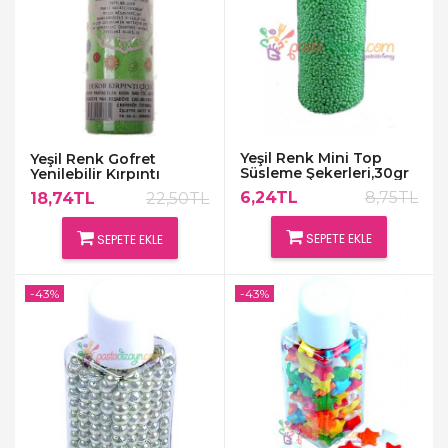
Yeşil Renk Mini Top
Yeşil Renk Gofret
Süsleme Şekerleri,30gr
Yenilebilir Kırpıntı
Süslemeler
6,24TL
8,75TL
18,74TL
22,50TL
SEPETE EKLE
SEPETE EKLE
-43%
-43%