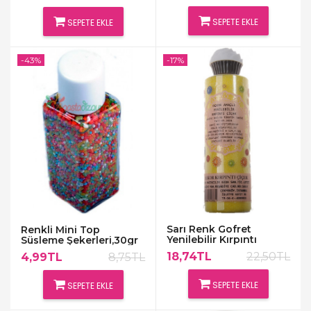
SEPETE EKLE
SEPETE EKLE
-43%
-17%
Sarı Renk Gofret
Renkli Mini Top
Yenilebilir Kırpıntı
Süsleme Şekerleri,30gr
Süslemeler
18,74TL
22,50TL
4,99TL
8,75TL
SEPETE EKLE
SEPETE EKLE