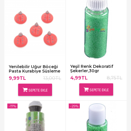
Yeşil Renk Dekoratif
Yenilebilir Uğur Böceği
Şekerler,30gr
Pasta Kurabiye Süsleme
Şekeri Kırmızı
4,99TL
8,75TL
9,99TL
13,00TL
SEPETE EKLE
SEPETE EKLE
-17%
-29%