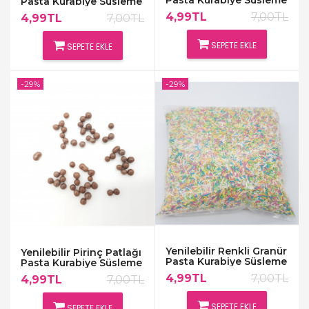
Pasta Kurabiye Süsleme
Pasta Kurabiye Süsleme
Frambuaz Çikolata
Bitter Çikolata Draje
4,99TL
7,00TL
4,99TL
7,00TL
Draje
SEPETE EKLE
SEPETE EKLE
-29%
-29%
Yenilebilir Renkli Granür
Yenilebilir Pirinç Patlağı
Pasta Kurabiye Süsleme
Pasta Kurabiye Süsleme
Şekeri
Sütlü Çikolata Draje
4,99TL
7,00TL
4,99TL
7,00TL
SEPETE EKLE
SEPETE EKLE