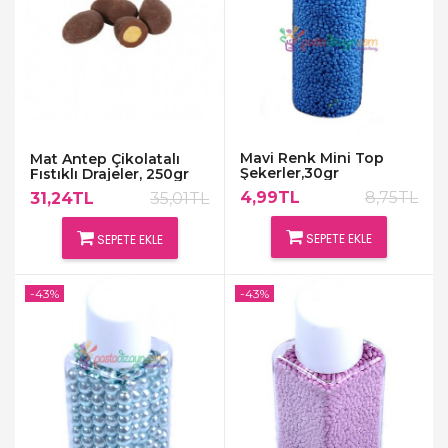
Mavi Renk Mini Top
Mat Antep Çikolatalı
Şekerler,30gr
Fıstıklı Drajeler, 250gr
4,99TL
8,75TL
31,24TL
35,01TL
SEPETE EKLE
SEPETE EKLE
-43%
-43%