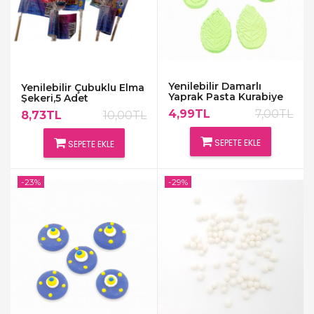
Yenilebilir Damarlı
Yenilebilir Çubuklu Elma
Yaprak Pasta Kurabiye
Şekeri,5 Adet
Süsleme Şekeri
4,99TL
7,00TL
8,73TL
10,00TL
SEPETE EKLE
SEPETE EKLE
-23%
-29%