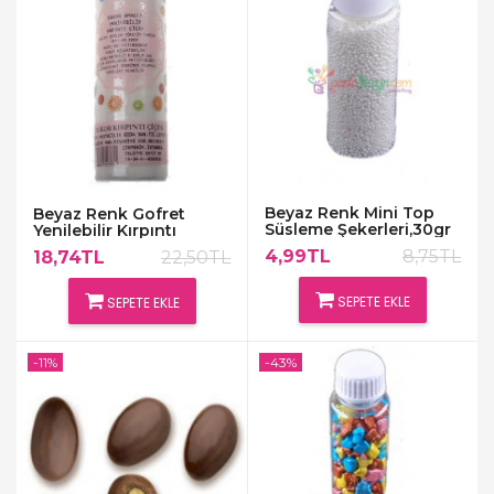
Beyaz Renk Mini Top
Beyaz Renk Gofret
Süsleme Şekerleri,30gr
Yenilebilir Kırpıntı
Süslemeler
4,99TL
8,75TL
18,74TL
22,50TL
SEPETE EKLE
SEPETE EKLE
-11%
-43%