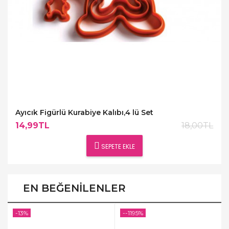
Ayıcık Figürlü Kurabiye Kalıbı,4 lü Set
14,99TL
18,00TL
SEPETE EKLE
EN BEĞENILENLER
-13%
--1195%