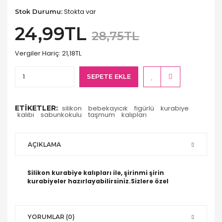
Stokta var
Stok Durumu:
24,99TL
28,75TL
Vergiler Hariç:
21,18TL
SEPETE EKLE
ETIKETLER:
silikon
bebekayıcık
figürlü
kurabiye
kalıbı
sabunkokulu
taşmum
kalıpları
AÇIKLAMA
Silikon kurabiye kalıpları ile, şirinmi şirin
kurabiyeler hazırlayabilirsiniz.Sizlere özel
YORUMLAR (0)