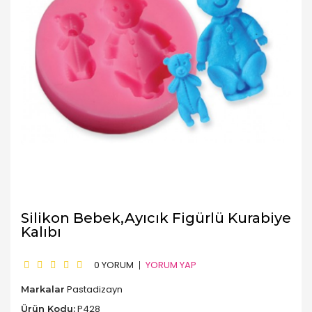
Silikon Bebek,Ayıcık Figürlü Kurabiye
Kalıbı
0 YORUM
YORUM YAP
Pastadizayn
Markalar
P428
Ürün Kodu: