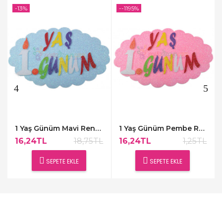
-13%
--1195%
1 Yaş Günüm Mavi Renk Kapı Süsü,48x30cm
1 Yaş Günüm Pembe Renk Kapı Süsü,48x30cm
16,24TL
18,75TL
16,24TL
1,25TL
SEPETE EKLE
SEPETE EKLE