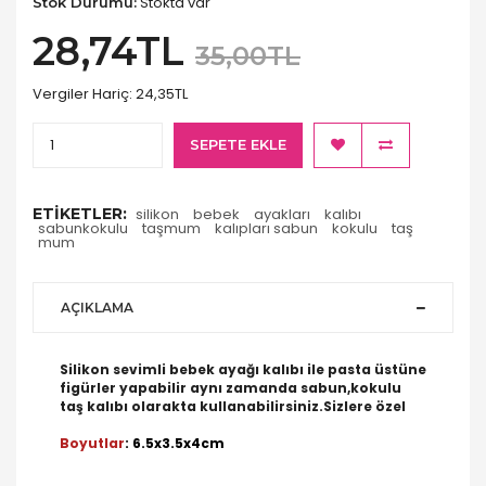
Stokta var
Stok Durumu:
28,74TL
35,00TL
Vergiler Hariç:
24,35TL
SEPETE EKLE
ETIKETLER:
silikon
bebek
ayakları
kalıbı
sabunkokulu
taşmum
kalıpları sabun
kokulu
taş
mum
AÇIKLAMA
Silikon sevimli bebek ayağı kalıbı ile pasta üstüne
figürler yapabilir aynı zamanda sabun,kokulu
taş kalıbı olarakta kullanabilirsiniz.Sizlere özel
Boyutlar
: 6.5x3.5x4cm