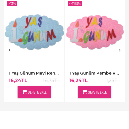
-13%
--1195%
1 Yaş Günüm Mavi Renk Kapı Süsü,48x30cm
1 Yaş Günüm Pembe Renk Kapı Süsü,48x30cm
16,24TL
18,75TL
16,24TL
1,25TL
SEPETE EKLE
SEPETE EKLE