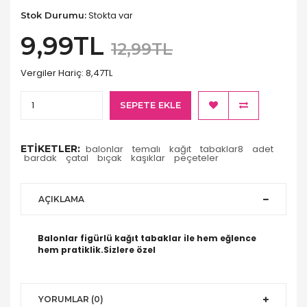
Stokta var
Stok Durumu:
9,99TL
12,99TL
Vergiler Hariç:
8,47TL
SEPETE EKLE
ETIKETLER:
balonlar
temalı
kağıt
tabaklar8
adet
bardak
çatal
bıçak
kaşıklar
peçeteler
AÇIKLAMA
Balonlar figürlü kağıt tabaklar ile hem eğlence
hem pratiklik.Sizlere özel
YORUMLAR (0)