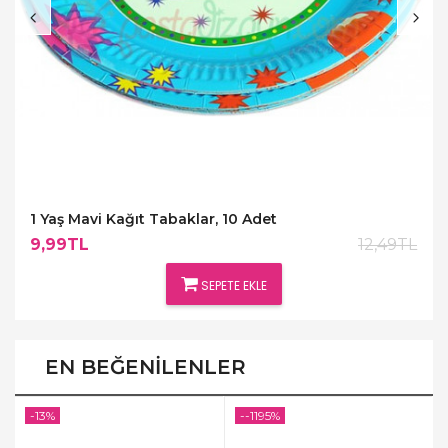
1 Yaş Mavi Kağıt Tabaklar, 10 Adet
9,99TL
12,49TL
SEPETE EKLE
EN BEĞENILENLER
-13%
--1195%