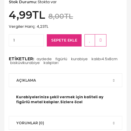
Stokta var
Stok Durumu:
4,99TL
8,00TL
Vergiler Hariç:
4,23TL
SEPETE EKLE
ETIKETLER:
aydede
figürlü
kurabiye
kalıbı4.5x8cm
bisküvikurabiye
kalıpları
AÇIKLAMA
Kurabiyelerinize şekil vermek için kaliteli ay
figürlü metal kalıplar.Sizlere özel
YORUMLAR (0)