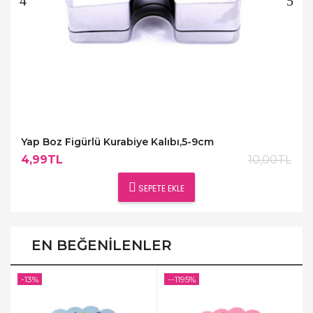
Yap Boz Figürlü Kurabiye Kalıbı,5-9cm
4,99TL
10,00TL
SEPETE EKLE
EN BEĞENILENLER
-13%
--1195%