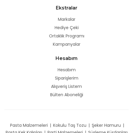
Ekstralar
Markalar
Hediye Çeki
Ortaklık Programı
Kampanyalar
Hesabım
Hesabım
Siparişlerim
Alışveriş Listem
Bülten Aboneliği
Pasta Malzemeleri
|
Kokulu Taş Tozu
|
Şeker Hamuru
|
Pasta Kek Kalıpları
|
Parti Malzemeleri
|
Süsleme Kürdanları,