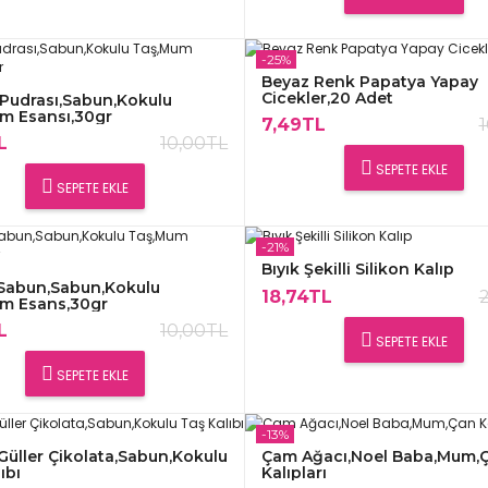
-25%
Beyaz Renk Papatya Yapay
Cicekler,20 Adet
Pudrası,Sabun,Kokulu
m Esansı,30gr
7,49TL
L
10,00TL
SEPETE EKLE
SEPETE EKLE
-21%
Bıyık Şekilli Silikon Kalıp
Sabun,Sabun,Kokulu
18,74TL
m Esans,30gr
L
10,00TL
SEPETE EKLE
SEPETE EKLE
-13%
Güller Çikolata,Sabun,Kokulu
Çam Ağacı,Noel Baba,Mum,
ıbı
Kalıpları