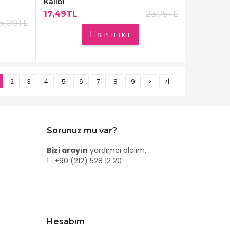
Kalıbı
17,49TL
23,75TL
5,00TL
SEPETE EKLE
2
3
4
5
6
7
8
9
>
>|
Sorunuz mu var?
Bizi arayın
yardımcı olalım.
+90 (212) 528 12 20
Hesabım