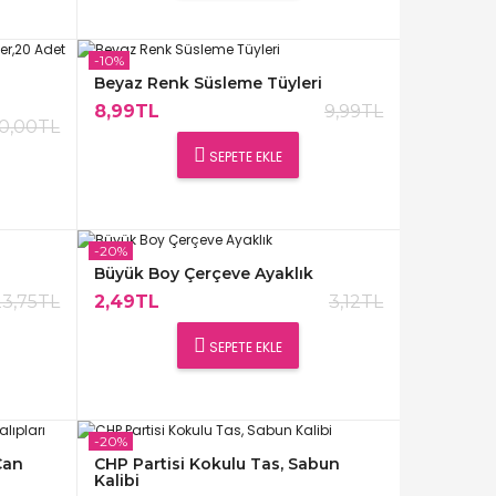
-10%
Beyaz Renk Süsleme Tüyleri
8,99TL
9,99TL
10,00TL
SEPETE EKLE
-20%
Büyük Boy Çerçeve Ayaklık
23,75TL
2,49TL
3,12TL
SEPETE EKLE
-20%
Çan
CHP Partisi Kokulu Tas, Sabun
Kalibi