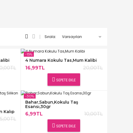
Sırala:
-15%
libi
4 Numara Kokulu Tas,Mum Kalibi
0,00TL
16,99TL
20,00TL
SEPETE EKLE
-30%
Bahar,Sabun,Kokulu Taş
Esansı,30gr
n Kalıp
6,99TL
10,00TL
5,00TL
SEPETE EKLE