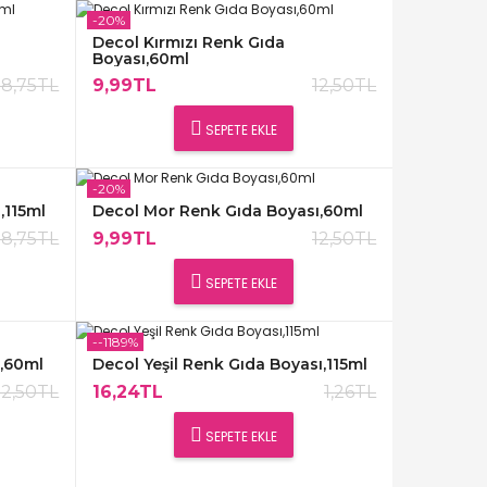
-20%
Decol Kırmızı Renk Gıda
Boyası,60ml
18,75TL
9,99TL
12,50TL
SEPETE EKLE
-20%
,115ml
Decol Mor Renk Gıda Boyası,60ml
18,75TL
9,99TL
12,50TL
SEPETE EKLE
--1189%
ı,60ml
Decol Yeşil Renk Gıda Boyası,115ml
12,50TL
16,24TL
1,26TL
SEPETE EKLE