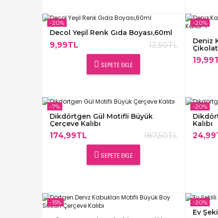
-20%
-20%
Decol Yeşil Renk Gıda Boyası,60ml
Deniz 
9,99TL
12,50TL
Çikolat
19,99
SEPETE EKLE
-7%
-20%
Dikdörtgen Gül Motifli Büyük
Dikdör
Çerçeve Kalıbı
Kalıbı
174,99TL
187,50TL
24,99
SEPETE EKLE
-15%
-20%
Ev Şeki