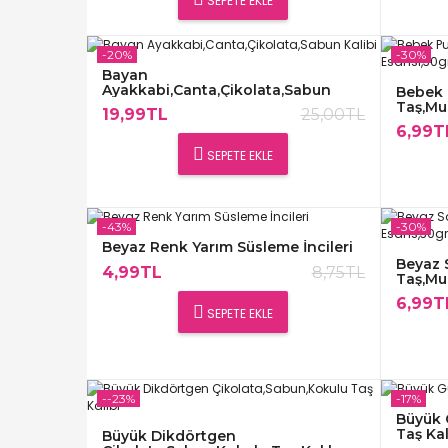
SEPETE EKLE
-20%
-30%
Bayan
Ayakkabi,Canta,Çikolata,Sabun
Bebek 
Kalibi
Taş,Mu
19,99TL
25,00TL
6,99T
SEPETE EKLE
-43%
-30%
Beyaz Renk Yarım Süsleme İncileri
Beyaz 
4,99TL
8,75TL
Taş,Mu
6,99T
SEPETE EKLE
--23%
-17%
Büyük 
Taş Kal
Büyük Dikdörtgen