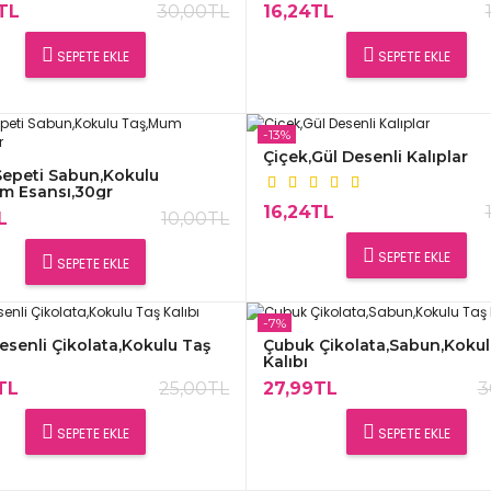
TL
30,00TL
16,24TL
SEPETE EKLE
SEPETE EKLE
-13%
Çiçek,Gül Desenli Kalıplar
Sepeti Sabun,Kokulu
m Esansı,30gr
16,24TL
L
10,00TL
SEPETE EKLE
SEPETE EKLE
-7%
esenli Çikolata,Kokulu Taş
Çubuk Çikolata,Sabun,Kokul
Kalıbı
TL
25,00TL
27,99TL
3
SEPETE EKLE
SEPETE EKLE