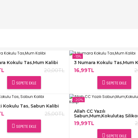
-15%
ra Kokulu Tas,Mum Kalibi
3 Numara Kokulu Tas,Mum Ka
TL
20,00TL
16,99TL
2
SEPETE EKLE
SEPETE EKLE
-20%
i Kokulu Tas, Sabun Kalibi
Allah CC Yazılı
TL
25,00TL
Sabun,Mum,Kokulutaş Siliko
19,99TL
2
SEPETE EKLE
SEPETE EKLE