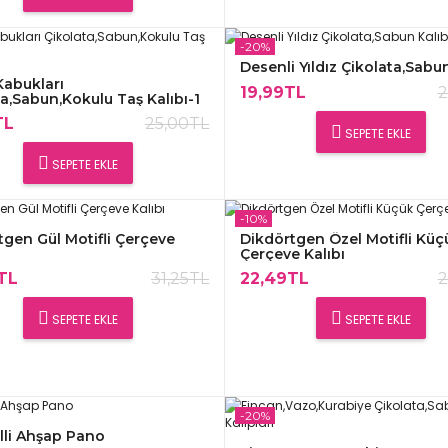
-20%
Desenli Yıldız Çikolata,Sabun
Kabukları
19,99TL
2
a,Sabun,Kokulu Taş Kalıbı-1
TL
25,00TL
SEPETE EKLE
SEPETE EKLE
-10%
tgen Gül Motifli Çerçeve
Dikdörtgen Özel Motifli Küç
Çerçeve Kalıbı
TL
31,25TL
22,49TL
2
SEPETE EKLE
SEPETE EKLE
-20%
lli Ahşap Pano