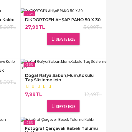
-20%
 Kalıbı
DİKDÖRTGEN AHŞAP PANO 50 X 30
5,00TL
27,99TL
34,99TL
SEPETE EKLE
-36%
ük
Doğal Rafya,Sabun,Mum,Kokulu
Taş Süsleme İçin
5,00TL
7,99TL
12,49TL
SEPETE EKLE
-26%
Fotoğraf Çerçeveli Bebek Tulumu