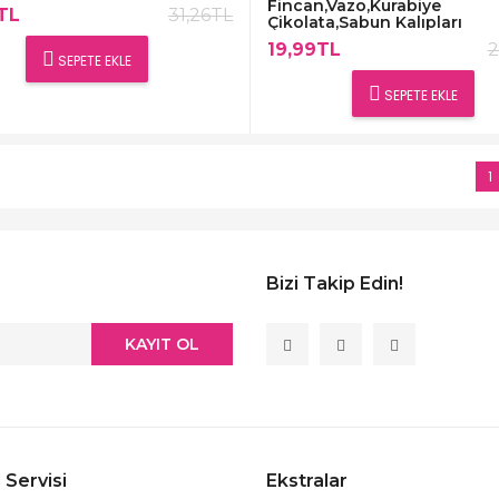
Fincan,Vazo,Kurabiye
TL
31,26TL
Çikolata,Sabun Kalıpları
19,99TL
2
SEPETE EKLE
SEPETE EKLE
1
Bizi Takip Edin!
KAYIT OL
 Servisi
Ekstralar