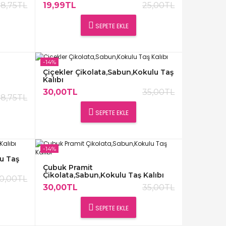
18,75TL
19,99TL
25,00TL
SEPETE EKLE
-14%
Çiçekler Çikolata,Sabun,Kokulu Taş
Kalıbı
30,00TL
35,00TL
18,75TL
SEPETE EKLE
-14%
u Taş
Çubuk Pramit
Çikolata,Sabun,Kokulu Taş Kalıbı
0,00TL
30,00TL
35,00TL
SEPETE EKLE