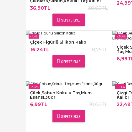
Çikolata,Sabun,Kokulu Taş Kalıbı
24,99
36,90TL
30,00TL
SEPETE EKLE
-13%
-30%
Çiçek Figürlü Silikon Kalıp
Çiçek 
16,24TL
18,75TL
Taş,Mu
6,99T
SEPETE EKLE
-30%
-10%
Çilek,Sabun,Kokulu Taş,Mum
Çizgi D
Esansı,30gr
Kalıbı
6,99TL
10,00TL
22,49
SEPETE EKLE