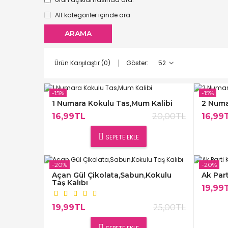
Alt kategoriler içinde ara
Göster:
Ürün Karşılaştır (0)
-15%
-15%
1 Numara Kokulu Tas,Mum Kalibi
2 Numa
16,99TL
20,00TL
16,99
SEPETE EKLE
-20%
-20%
Açan Gül Çikolata,Sabun,Kokulu
Ak Part
Taş Kalıbı
19,99
19,99TL
25,00TL