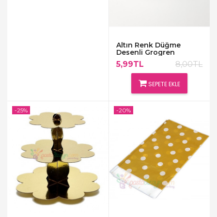
Altın Renk Düğme
Desenli Grogren
Kurdela Süsleme Beyaz
5,99TL
8,00TL
SEPETE EKLE
-25%
-20%