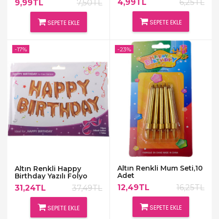
4,99TL
6,25TL
9,99TL
7,50TL
SEPETE EKLE
SEPETE EKLE
-17%
-23%
Altın Renkli Mum Seti,10
Altın Renkli Happy
Adet
Birthday Yazılı Folyo
Balonlar
12,49TL
16,25TL
31,24TL
37,49TL
SEPETE EKLE
SEPETE EKLE