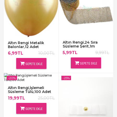
Altın Rengi,24 Sıra
Altın Rengi Metalik
Süsleme Şerit,1m
Balonlar,12 Adet
5,99TL
9,99TL
6,99TL
10,00TL
SEPETE EKLE
SEPETE EKLE
-20%
-25%
Altın Rengi,İşlemeli
Süsleme Tülü,100 Adet
19,99TL
25,00TL
SEPETE EKLE