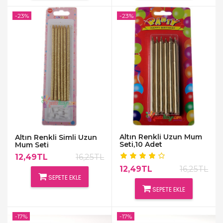
-23%
-23%
Altın Renkli Uzun Mum
Altın Renkli Simli Uzun
Seti,10 Adet
Mum Seti
12,49TL
16,25TL
12,49TL
16,25TL
SEPETE EKLE
SEPETE EKLE
-17%
-17%