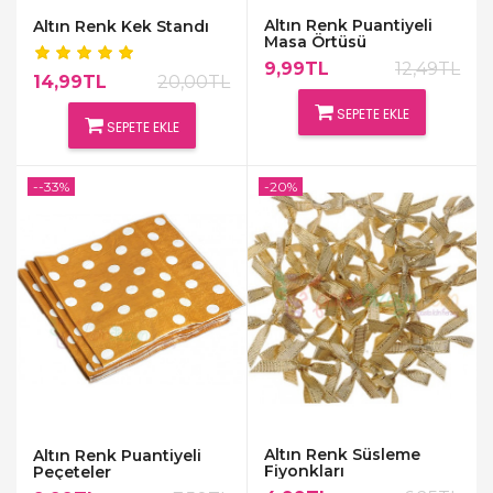
Altın Renk Puantiyeli
Altın Renk Kek Standı
Masa Örtüsü
9,99TL
12,49TL
14,99TL
20,00TL
SEPETE EKLE
SEPETE EKLE
--33%
-20%
Altın Renk Süsleme
Altın Renk Puantiyeli
Fiyonkları
Peçeteler