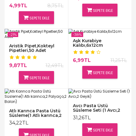
4,99TL
8,75TL
SEPETE EKLE
SEPETE EKLE
-21%
-38%
Aşk Kurabiye
Kalıbı,6x12cm
Aristik Pipet,Kokteyl
Pipetleri,50 Adet
6,99TL
11,25TL
9,87TL
12,49TL
SEPETE EKLE
SEPETE EKLE
Avcı Pasta Üstü
Süsleme Seti (1 Avcı,2
Atlı Karınca Pasta Üstü
Geyik)
Süsleme(1 Atlı karınca,2
31,26TL
Palyaço,2 Balon)
34,22TL
SEPETE EKLE
SEPETE EKLE