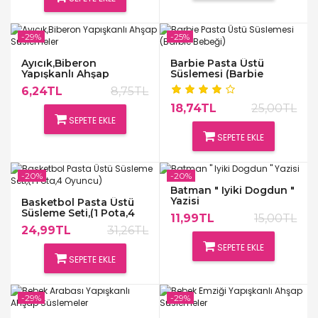
-29%
-25%
Ayıcık,Biberon
Barbie Pasta Üstü
Yapışkanlı Ahşap
Süslemesi (Barbie
Süslemeler
Bebeği)
6,24TL
8,75TL
18,74TL
25,00TL
SEPETE EKLE
SEPETE EKLE
-20%
-20%
Batman " Iyiki Dogdun "
Yazisi
Basketbol Pasta Üstü
Süsleme Seti,(1 Pota,4
11,99TL
15,00TL
Oyuncu)
24,99TL
31,26TL
SEPETE EKLE
SEPETE EKLE
-29%
-29%