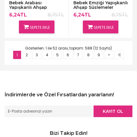
Bebek Arabası
Bebek Emziği Yapışkanlı
Yapışkanlı Ahşap
Ahşap Süslemeler
Süslemeler
6,24TL
8,75TL
6,24TL
8,75TL
SEPETE EKLE
SEPETE EKLE
Gösterilen: 1 ile 52 arası, toplam: 588 (12 Sayfa)
1
2
3
4
5
6
7
8
9
>
>|
İndirimlerde ve Özel Fırsatlardan yararlanın!
KAYIT OL
Bizi Takip Edin!