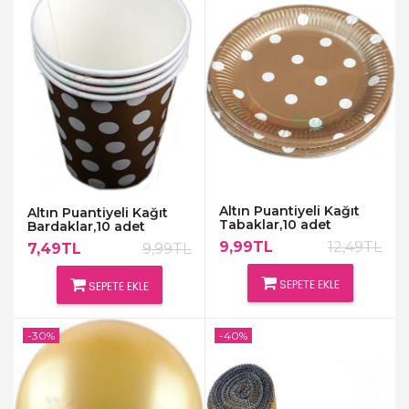
Altın Puantiyeli Kağıt
Altın Puantiyeli Kağıt
Tabaklar,10 adet
Bardaklar,10 adet
9,99TL
12,49TL
7,49TL
9,99TL
SEPETE EKLE
SEPETE EKLE
-30%
-40%