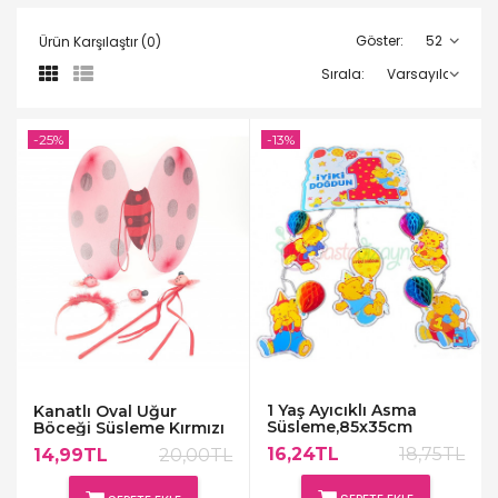
Göster:
Ürün Karşılaştır (0)
Sırala:
-25%
-13%
1 Yaş Ayıcıklı Asma
Kanatlı Oval Uğur
Süsleme,85x35cm
Böceği Süsleme Kırmızı
16,24TL
18,75TL
14,99TL
20,00TL