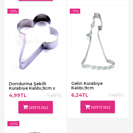
-33%
-17%
Gelin Kurabiye
Dondurma Şekilli
Kalıbı,9cm
Kurabiye Kalıbı,9cm x
6cm
6,24TL
7,49TL
4,99TL
7,49TL
SEPETE EKLE
SEPETE EKLE
-20%