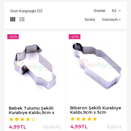
Göster:
Ürün Karşılaştır (0)
Sırala:
-50%
-20%
Biberon Şekilli Kurabiye
Bebek Tulumu Şekilli
Kalıbı,9cm x 5cm
Kurabiye Kalıbı,9cm x
7cm
4,99TL
6,25TL
4,99TL
10,00TL