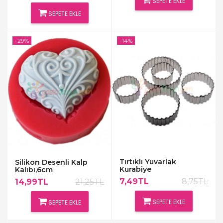
SEPETE EKLE
SEPETE EKLE
-29%
-14%
Tırtıklı Yuvarlak
Silikon Desenli Kalp
Kurabiye
Kalıbı,6cm
Kalıbı,6cm,Adet
7,49TL
8,75TL
14,99TL
21,25TL
SEPETE EKLE
SEPETE EKLE