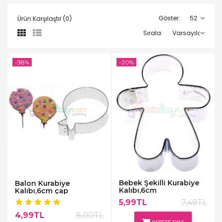
Göster:
Ürün Karşılaştır (0)
Sırala:
-38%
-20%
Bebek Şekilli Kurabiye
Balon Kurabiye
Kalıbı,6cm
Kalıbı,6cm çap
5,99TL
7,49TL
4,99TL
8,00TL