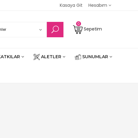
Kasaya Git
Hesabım
0
Sepetim
KATKILAR
ALETLER
SUNUMLAR