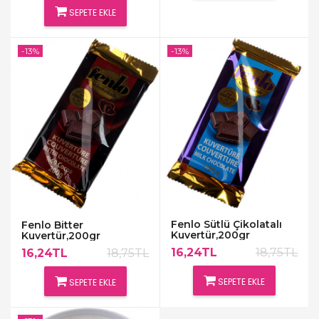
SEPETE EKLE
-13%
-13%
Fenlo Sütlü Çikolatalı
Fenlo Bitter
Kuvertür,200gr
Kuvertür,200gr
16,24TL
18,75TL
16,24TL
18,75TL
SEPETE EKLE
SEPETE EKLE