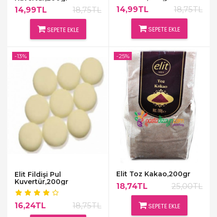
14,99TL
18,75TL
14,99TL
18,75TL
SEPETE EKLE
SEPETE EKLE
-13%
-25%
Elit Toz Kakao,200gr
Elit Fildişi Pul
Kuvertür,200gr
18,74TL
25,00TL
16,24TL
18,75TL
SEPETE EKLE