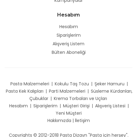
Kampanyalar
Hesabım
Hesabım
Siparişlerim
Alışveriş Listem
Bülten Aboneliği
Pasta Malzemeleri
|
Kokulu Taş Tozu
|
Şeker Hamuru
|
Pasta Kek Kalıpları
|
Parti Malzemeleri
|
Süsleme Kürdanları,
Çubuklar
|
Krema Torbaları ve Uçları
Hesabım
|
Siparişlerim
|
Müşteri Girişi
|
Alışveriş Listesi
|
Yeni Müşteri
Hakkımızda
|
İletişim
Copyrights © 2012-2018 Pasta Dizayn "Pasta için herşey".