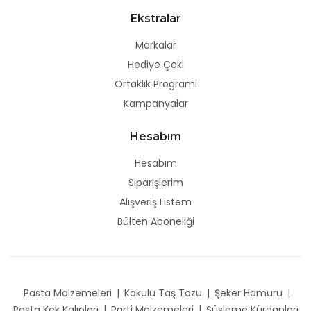
Ekstralar
Markalar
Hediye Çeki
Ortaklık Programı
Kampanyalar
Hesabım
Hesabım
Siparişlerim
Alışveriş Listem
Bülten Aboneliği
Pasta Malzemeleri
|
Kokulu Taş Tozu
|
Şeker Hamuru
|
Pasta Kek Kalıpları
|
Parti Malzemeleri
|
Süsleme Kürdanları,