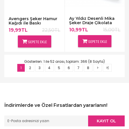
Ay Yıldız Desenli Mika
Avengers Şeker Hamur
Şeker Draje Çikolata
Kağıdı ile Baskı
Kutusu
10,99TL
15,00TL
19,99TL
22,50TL
SEPETE EKLE
SEPETE EKLE
Gösterilen: 1 ile 52 arası, toplam: 366 (8 Sayfa)
1
2
3
4
5
6
7
8
>
>|
İndirimlerde ve Özel Fırsatlardan yararlanın!
KAYIT OL