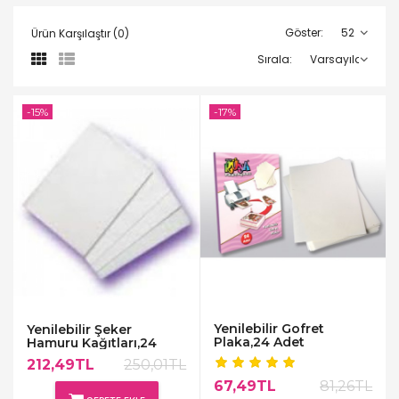
Göster:
Ürün Karşılaştır (0)
Sırala:
-15%
-17%
Yenilebilir Gofret
Yenilebilir Şeker
Plaka,24 Adet
Hamuru Kağıtları,24
Adet
212,49TL
250,01TL
67,49TL
81,26TL