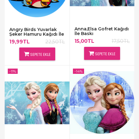
Anna,Elsa Gofret Kağıdı
Angry Birds Yuvarlak
İle Baskı
Şeker Hamuru Kağıdı İle
Baskı
15,00TL
17,50TL
19,99TL
22,50TL
SEPETE EKLE
SEPETE EKLE
-11%
-14%