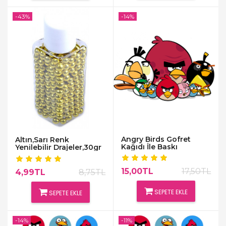
-43%
-14%
Angry Birds Gofret
Altın,Sarı Renk
Kağıdı İle Baskı
Yenilebilir Drajeler,30gr
15,00TL
17,50TL
4,99TL
8,75TL
SEPETE EKLE
SEPETE EKLE
-14%
-11%