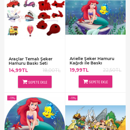
Arielle Şeker Hamuru
Araçlar Temalı Şeker
Kağıdı ile Baskı
Hamuru Baskı Seti
19,99TL
22,50TL
14,99TL
18,00TL
SEPETE EKLE
SEPETE EKLE
-11%
-11%