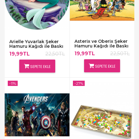
Asterix ve Oberix Şeker
Arielle Yuvarlak Şeker
Hamuru Kağıdı ile Baskı
Hamuru Kağıdı ile Baskı
19,99TL
22,50TL
19,99TL
22,50TL
SEPETE EKLE
SEPETE EKLE
-11%
-27%