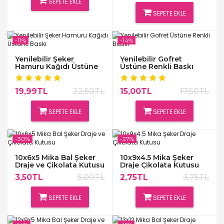
SEPETE EKLE
SEPETE EKLE
-11%
-14%
Yenilebilir Şeker
Yenilebilir Gofret
Hamuru Kağıdı Üstüne
Üstüne Renkli Baskı
Baskı
19,99TL
22,50TL
15,00TL
17,50TL
SEPETE EKLE
SEPETE EKLE
-30%
-27%
10x6x5 Mika Bal Şeker
10x9x4.5 Mika Şeker
Draje ve Çikolata Kutusu
Draje Çikolata Kutusu
3,50TL
5,00TL
2,75TL
3,75TL
SEPETE EKLE
SEPETE EKLE