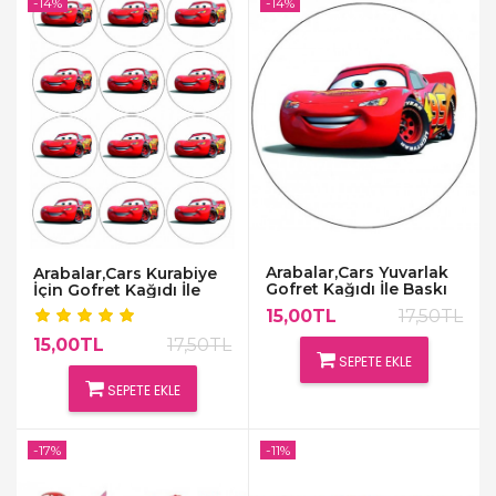
-14%
-14%
Arabalar,Cars Yuvarlak
Arabalar,Cars Kurabiye
Gofret Kağıdı İle Baskı
İçin Gofret Kağıdı İle
Baskı
15,00TL
17,50TL
15,00TL
17,50TL
SEPETE EKLE
SEPETE EKLE
-17%
-11%