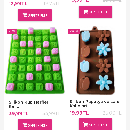
19,99TL
25,00TL
12,99TL
18,75TL
SEPETE EKLE
SEPETE EKLE
-11%
-20%
Silikon Papatya ve Lale
Silikon Küp Harfler
Kalıplari
Kalıbı
19,99TL
25,00TL
39,99TL
44,99TL
SEPETE EKLE
SEPETE EKLE