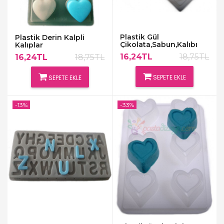
Plastik Gül
Plastik Derin Kalpli
Çikolata,Sabun,Kalıbı
Kalıplar
16,24TL
18,75TL
16,24TL
18,75TL
SEPETE EKLE
SEPETE EKLE
-13%
-33%