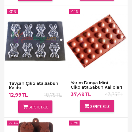
-31%
-14%
Yarım Dünya Mini
Tavşan Çikolata,Sabun
Çikolata,Sabun Kalıpları
Kalıbı
37,49TL
43,75TL
12,99TL
18,75TL
SEPETE EKLE
SEPETE EKLE
-20%
-13%