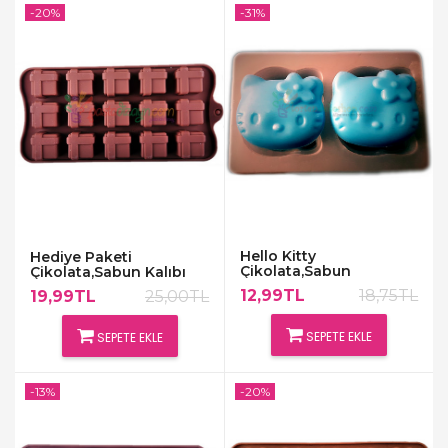
-20%
-31%
Hello Kitty
Hediye Paketi
Çikolata,Sabun
Çikolata,Sabun Kalıbı
Kalıbı,8x6cm
12,99TL
18,75TL
19,99TL
25,00TL
SEPETE EKLE
SEPETE EKLE
-13%
-20%