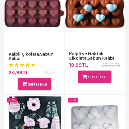
Kalpli ve Noktalı
Kalpli Çikolata,Sabun
Çikolata,Sabun Kalıbı
Kalıbı
19,99TL
25,00TL
24,99TL
28,75TL
SEPETE EKLE
SEPETE EKLE
-13%
-13%