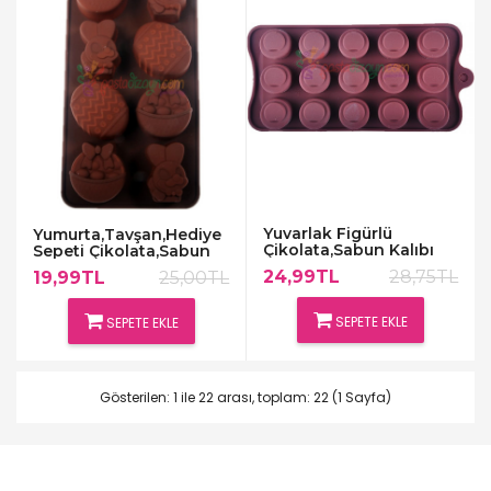
Yuvarlak Figürlü
Yumurta,Tavşan,Hediye
Çikolata,Sabun Kalıbı
Sepeti Çikolata,Sabun
Kalıpları
24,99TL
28,75TL
19,99TL
25,00TL
SEPETE EKLE
SEPETE EKLE
Gösterilen: 1 ile 22 arası, toplam: 22 (1 Sayfa)