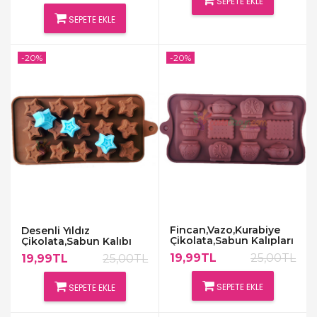
SEPETE EKLE
SEPETE EKLE
-20%
-20%
Fincan,Vazo,Kurabiye
Desenli Yıldız
Çikolata,Sabun Kalıpları
Çikolata,Sabun Kalıbı
19,99TL
25,00TL
19,99TL
25,00TL
SEPETE EKLE
SEPETE EKLE