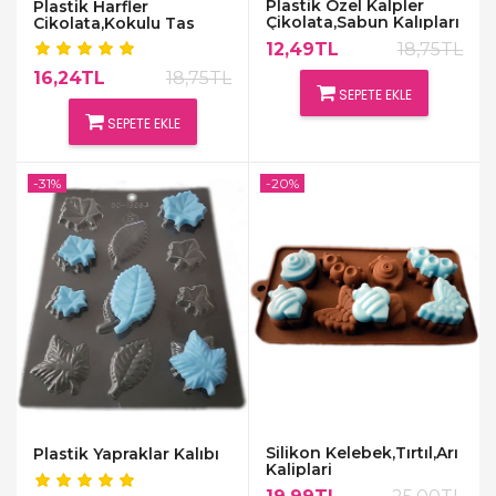
Plastik Özel Kalpler
Plastik Harfler
Çikolata,Sabun Kalıpları
Cikolata,Kokulu Tas
Kalıbı
12,49TL
18,75TL
16,24TL
18,75TL
SEPETE EKLE
SEPETE EKLE
-31%
-20%
Silikon Kelebek,Tırtıl,Arı
Plastik Yapraklar Kalıbı
Kaliplari