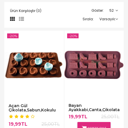
Göster:
Ürün Karşılaştır (0)
Sırala:
-20%
-20%
Bayan
Açan Gül
Ayakkabi,Canta,Çikolata,Sa
Çikolata,Sabun,Kokulu
Kalibi
Taş Kalıbı
19,99TL
25,00TL
19,99TL
25,00TL