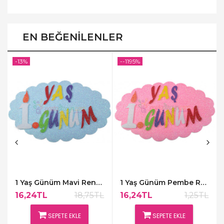
EN BEĞENILENLER
-13%
--1195%
1 Yaş Günüm Mavi Renk Kapı Süsü,48x30cm
1 Yaş Günüm Pembe Renk Kapı Süsü,48x30cm
16,24TL
18,75TL
16,24TL
1,25TL
SEPETE EKLE
SEPETE EKLE