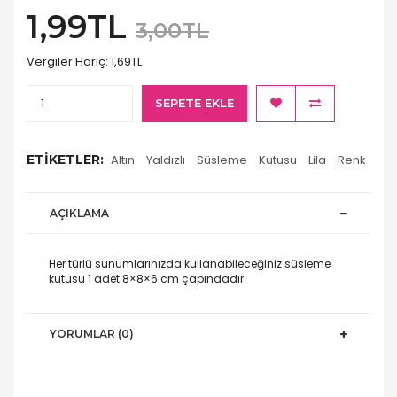
1,99TL
3,00TL
Vergiler Hariç:
1,69TL
SEPETE EKLE
ETIKETLER:
Altın
Yaldızlı
Süsleme
Kutusu
Lila
Renk
AÇIKLAMA
Her türlü sunumlarınızda kullanabileceğiniz süsleme
kutusu 1 adet 8×8×6 cm çapındadır
YORUMLAR (0)