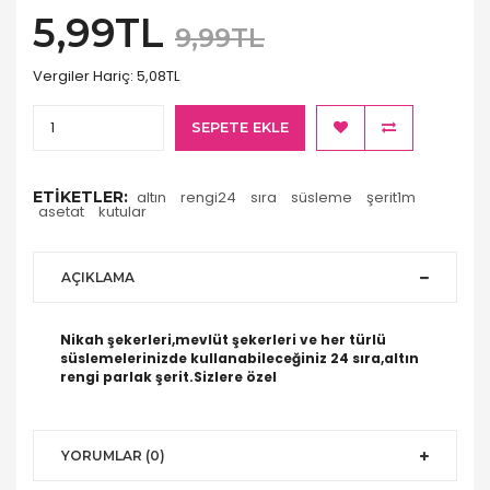
5,99TL
9,99TL
Vergiler Hariç:
5,08TL
SEPETE EKLE
ETIKETLER:
altın
rengi24
sıra
süsleme
şerit1m
asetat
kutular
AÇIKLAMA
Nikah şekerleri,mevlüt şekerleri ve her türlü
süslemelerinizde kullanabileceğiniz 24 sıra,altın
rengi parlak şerit.Sizlere özel
YORUMLAR (0)