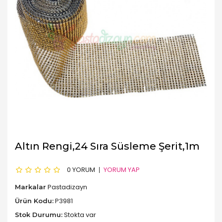
Altın Rengi,24 Sıra Süsleme Şerit,1m
0 YORUM
YORUM YAP
Pastadizayn
Markalar
P3981
Ürün Kodu:
Stokta var
Stok Durumu: