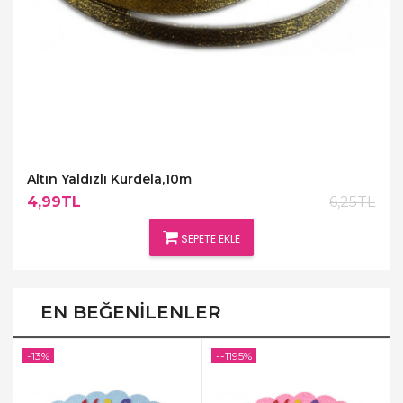
Altın Yaldızlı Kurdela,10m
4,99TL
6,25TL
SEPETE EKLE
EN BEĞENILENLER
-13%
--1195%