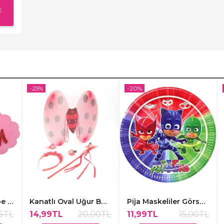
E
-25%
-20%
1 Yaş Günüm Pembe Renk Kapı Süsü,48x30cm
Kanatlı Oval Uğur Böceği Süsleme Kırmızı
Pija Maskeliler Görselli Kağıt Tabakalar 8 Adet
25TL
14,99TL
20,00TL
11,99TL
15,00TL