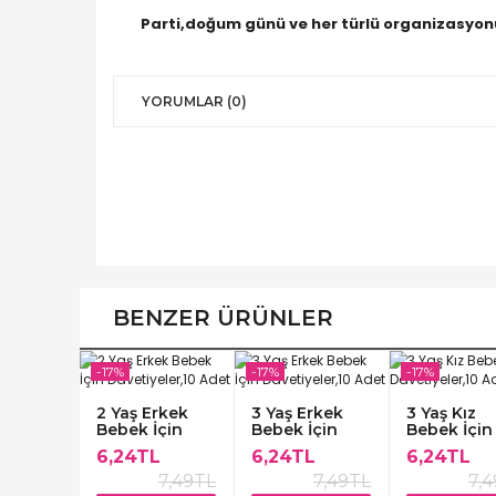
Parti,doğum günü ve her türlü organizasyonun
YORUMLAR (0)
BENZER ÜRÜNLER
-17%
-17%
-17%
2 Yaş Erkek
3 Yaş Erkek
3 Yaş Kız
Bebek İçin
Bebek İçin
Bebek İçin
Davetiyeler,10
Davetiyeler,10
Davetiyeler
6,24TL
6,24TL
6,24TL
Adet
Adet
Adet
7,49TL
7,49TL
7,