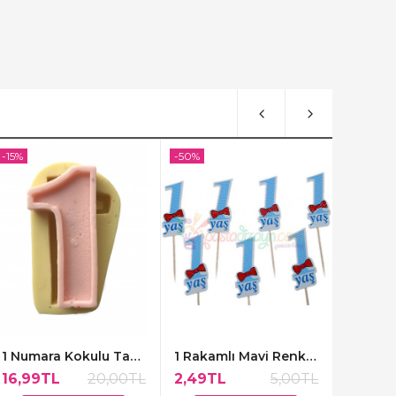
-15%
-50%
-50%
1 Numara Kokulu Tas,Mum Kalibi
1 Rakamlı Mavi Renk Kürdanlar,10 Adet
16,99TL
20,00TL
2,49TL
5,00TL
2,49T