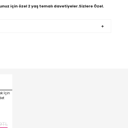
uz için özel 2 yaş temalı davetiyeler.Sizlere Özel.
,10
49TL