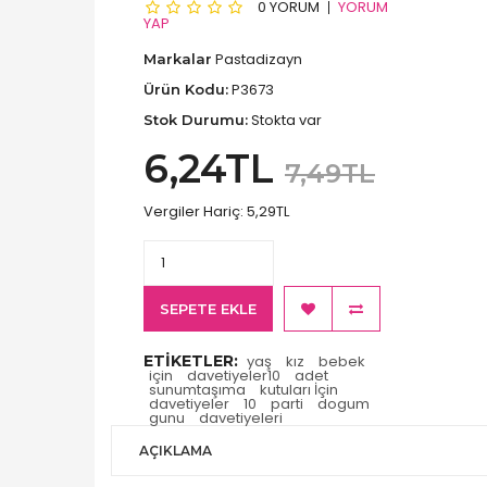
0 YORUM
YORUM
YAP
Pastadizayn
Markalar
P3673
Ürün Kodu:
Stokta var
Stok Durumu:
6,24TL
7,49TL
Vergiler Hariç:
5,29TL
SEPETE EKLE
ETIKETLER:
yaş
kız
bebek
için
davetiyeler10
adet
sunumtaşıma
kutuları İçin
davetiyeler
10
parti
dogum
gunu
davetiyeleri
AÇIKLAMA