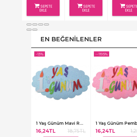
SEPETE
SEPETE
SEPET
EKLE
EKLE
EKLE
EN BEĞENILENLER
-13%
--1195%
1 Yaş Ayıcıklı Pembe Renk Bardaklar,8 Adet
1 Yaş Günüm Mavi Renk Kapı Süsü,48x30cm
8,75TL
16,24TL
18,75TL
16,24TL
1,