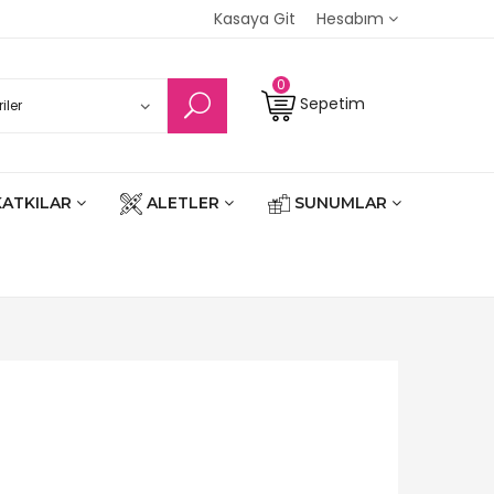
Kasaya Git
Hesabım
0
Sepetim
KATKILAR
ALETLER
SUNUMLAR