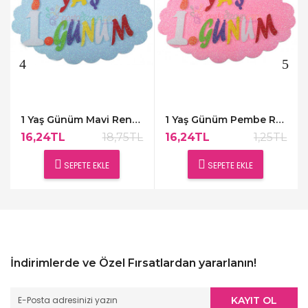
1 Yaş Günüm Mavi Renk Kapı Süsü,48x30cm
1 Yaş Günüm Pembe Renk Kapı Süsü,48x30cm
16,24TL
18,75TL
16,24TL
1,25TL
SEPETE EKLE
SEPETE EKLE
İndirimlerde ve Özel Fırsatlardan yararlanın!
KAYIT OL