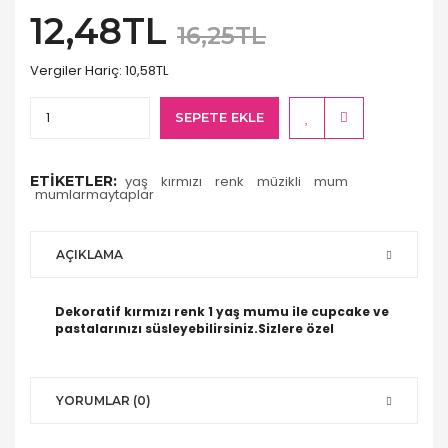
12,48TL
16,25TL
Vergiler Hariç:
10,58TL
SEPETE EKLE
ETIKETLER:
yaş
kırmızı
renk
müzikli
mum
mumlarmaytaplar
AÇIKLAMA
Dekoratif kırmızı renk 1 yaş mumu ile cupcake ve
pastalarınızı süsleyebilirsiniz.Sizlere özel
YORUMLAR (0)