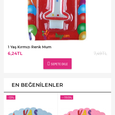
1 Yaş Kırmızı Renk Mum
6,24TL
7,49TL
SEPETE EKLE
EN BEĞENILENLER
-13%
--1195%