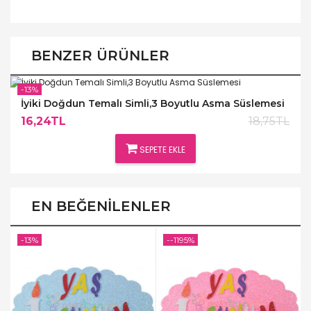
BENZER ÜRÜNLER
-13%
İyiki Doğdun Temalı Simli,3 Boyutlu Asma Süslemesi
16,24TL
18,75TL
SEPETE EKLE
EN BEĞENILENLER
-13%
--1195%