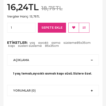
16,24TL
18,75TL
Vergiler Hariç:
13,76TL
SEPETE EKLE
ETIKETLER:
yaş
ayıcıklı
asma
süsleme85x35cm
kapı
süsleri süsleme
85x35cm
AÇIKLAMA
1 yaş temalı,ayıcıklı asmalı kapı süsü.Sizlere özel.
YORUMLAR (0)