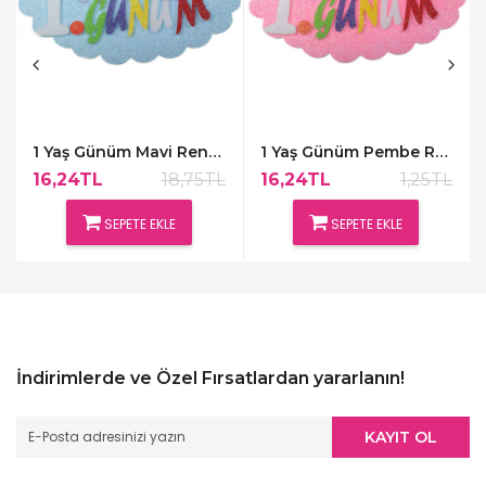
1 Yaş Günüm Mavi Renk Kapı Süsü,48x30cm
1 Yaş Günüm Pembe Renk Kapı Süsü,48x30cm
16,24TL
18,75TL
16,24TL
1,25TL
SEPETE EKLE
SEPETE EKLE
İndirimlerde ve Özel Fırsatlardan yararlanın!
KAYIT OL