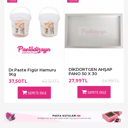
-12%
-20%
DİKDÖRTGEN AHŞAP
Dr.Paste Figür Hamuru
PANO 50 X 30
1Kg
27,99TL
34,99TL
37,50TL
42,50TL
SEPETE EKLE
SEPETE EKLE