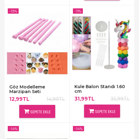
-13%
-11%
Kule Balon Standı 1.60
Göz Modelleme
cm
Marzipan Seti
31,99TL
35,99TL
12,99TL
14,99TL
SEPETE EKLE
SEPETE EKLE
-14%
-14%