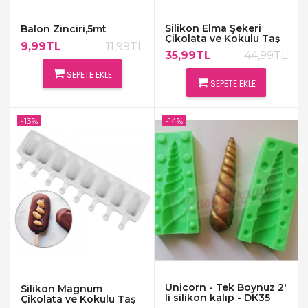
Silikon Elma Şekeri
Balon Zinciri,5mt
Çikolata ve Kokulu Taş
9,99TL
11,99TL
Kalıbı
35,99TL
44,99TL
SEPETE EKLE
SEPETE EKLE
-13%
-14%
Unicorn - Tek Boynuz 2'
Silikon Magnum
li silikon kalıp - DK35
Çikolata ve Kokulu Taş