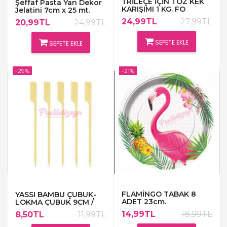
TRİLEÇE İÇİN TOZ KEK
Şeffaf Pasta Yan Dekor
KARIŞIMI 1 KG. FO
Jelatini 7cm x 25 mt.
MARKA
24,99TL
27,99TL
20,99TL
24,99TL
SEPETE EKLE
SEPETE EKLE
-29%
-21%
FLAMİNGO TABAK 8
YASSI BAMBU ÇUBUK-
ADET 23cm.
LOKMA ÇUBUK 9CM /
100 ADET
14,99TL
18,99TL
8,50TL
11,99TL