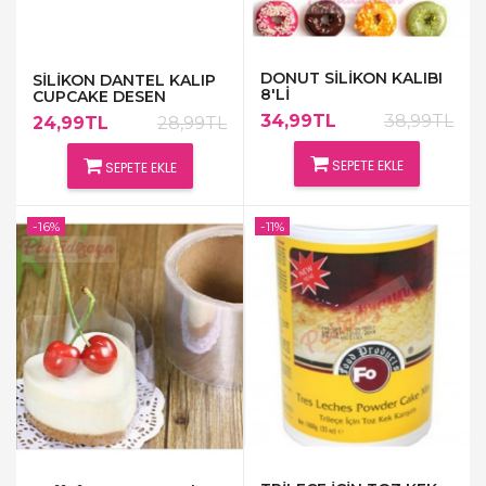
DONUT SİLİKON KALIBI
SİLİKON DANTEL KALIP
8'Lİ
CUPCAKE DESEN
34,99TL
38,99TL
24,99TL
28,99TL
SEPETE EKLE
SEPETE EKLE
-16%
-11%