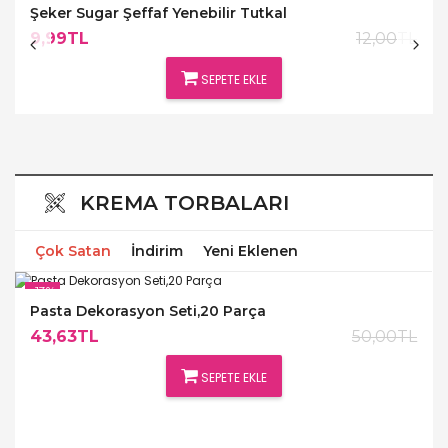
Şeker Sugar Şeffaf Yenebilir Tutkal
9,99TL
12,00TL
SEPETE EKLE
KREMA TORBALARI
Çok Satan
İndirim
Yeni Eklenen
-13%
Pasta Dekorasyon Seti,20 Parça
43,63TL
50,00TL
SEPETE EKLE