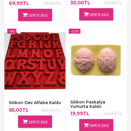
Kalıbı
30,00TL
34,99TL
69,99TL
79,99TL
SEPETE EKLE
SEPETE EKLE
-6%
-20%
Silikon Paskalya
Silikon Dev Alfabe Kalıbı
Yumurta Kalıbı
85,00TL
90,00TL
19,99TL
24,99TL
SEPETE EKLE
SEPETE EKLE