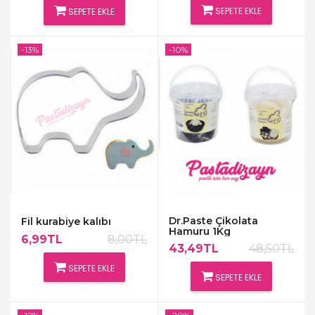
SEPETE EKLE
SEPETE EKLE
-13%
-10%
Dr.Paste Çikolata
Fil kurabiye kalıbı
Hamuru 1Kg
6,99TL
8,00TL
43,49TL
48,50TL
SEPETE EKLE
SEPETE EKLE